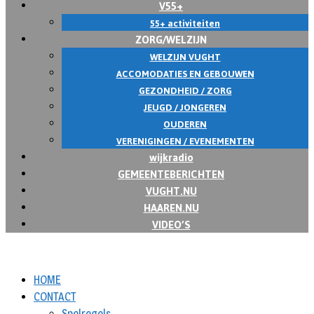
V55+
55+ activiteiten
ZORG/WELZIJN
WELZIJN VUGHT
ACCOMODATIES EN GEBOUWEN
GEZONDHEID / ZORG
JEUGD / JONGEREN
OUDEREN
VERENIGINGEN / EVENEMENTEN
wijkradio
GEMEENTEBERICHTEN
VUGHT.NU
HAAREN.NU
VIDEO’S
HOME
CONTACT
Spelregels