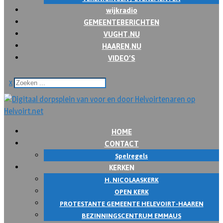
wijkradio
GEMEENTEBERICHTEN
VUGHT.NU
HAAREN.NU
VIDEO’S
x
HOME
CONTACT
Spelregels
KERKEN
H. NICOLAASKERK
OPEN KERK
PROTESTANTE GEMEENTE HELEVOIRT-HAAREN
BEZINNINGSCENTRUM EMMAUS