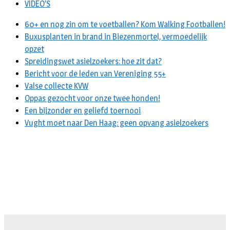
VIDEO’S
60+ en nog zin om te voetballen? Kom Walking Footballen!
Buxusplanten in brand in Biezenmortel, vermoedelijk
opzet
Spreidingswet asielzoekers: hoe zit dat?
Bericht voor de leden van Vereniging 55+
Valse collecte KVW
Oppas gezocht voor onze twee honden!
Een bijzonder en geliefd toernooi
Vught moet naar Den Haag: geen opvang asielzoekers