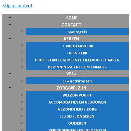
Skip to content
HOME
CONTACT
Spelregels
KERKEN
H. NICOLAASKERK
OPEN KERK
PROTESTANTE GEMEENTE HELEVOIRT-HAAREN
BEZINNINGSCENTRUM EMMAUS
V55+
55+ activiteiten
ZORG/WELZIJN
WELZIJN VUGHT
ACCOMODATIES EN GEBOUWEN
GEZONDHEID / ZORG
JEUGD / JONGEREN
OUDEREN
VERENIGINGEN / EVENEMENTEN