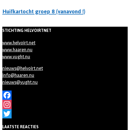
Huifkartocht groep 8 (vanavond !)
STICHTING HELVOIRTNET
www.helvoirt.net
www.haaren.nu
www.vught.nu
nieuws@helvoirt.net
info@haaren.nu
nieuws@vught.nu
Facebook
Instagram
Twitter
LAATSTE REACTIES