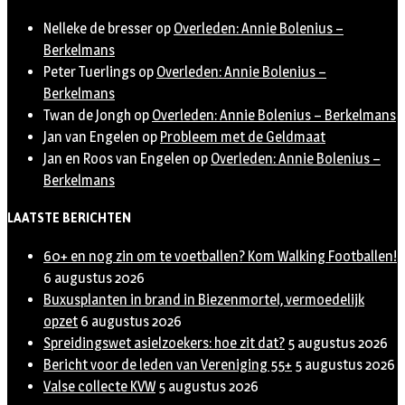
Nelleke de bresser
op
Overleden: Annie Bolenius –
Berkelmans
Peter Tuerlings
op
Overleden: Annie Bolenius –
Berkelmans
Twan de Jongh
op
Overleden: Annie Bolenius – Berkelmans
Jan van Engelen
op
Probleem met de Geldmaat
Jan en Roos van Engelen
op
Overleden: Annie Bolenius –
Berkelmans
LAATSTE BERICHTEN
60+ en nog zin om te voetballen? Kom Walking Footballen!
6 augustus 2026
Buxusplanten in brand in Biezenmortel, vermoedelijk
opzet
6 augustus 2026
Spreidingswet asielzoekers: hoe zit dat?
5 augustus 2026
Bericht voor de leden van Vereniging 55+
5 augustus 2026
Valse collecte KVW
5 augustus 2026