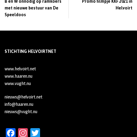
B en W onnodig op ramkoers
Promo filmpje KKF 2021 in
met nieuwe bestuur van De
Helvoirt
Speeldoos
STICHTING HELVOIRTNET
www.helvoirt.net
www.haaren.nu
www.vught.nu
nieuws@helvoirt.net
info@haaren.nu
nieuws@vught.nu
Fa
In
T