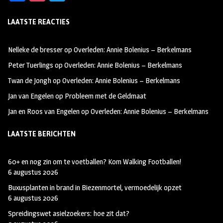
ce
st
wi
LAATSTE REACTIES
b
ag
tt
oo
ra
er
Nelleke de bresser
op
Overleden: Annie Bolenius – Berkelmans
k
m
Peter Tuerlings
op
Overleden: Annie Bolenius – Berkelmans
Twan de Jongh
op
Overleden: Annie Bolenius – Berkelmans
Jan van Engelen
op
Probleem met de Geldmaat
Jan en Roos van Engelen
op
Overleden: Annie Bolenius – Berkelmans
LAATSTE BERICHTEN
60+ en nog zin om te voetballen? Kom Walking Footballen!
6 augustus 2026
Buxusplanten in brand in Biezenmortel, vermoedelijk opzet
6 augustus 2026
Spreidingswet asielzoekers: hoe zit dat?