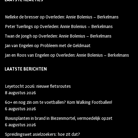
b
ag
tt
oo
ra
er
Nelleke de bresser
op
Overleden: Annie Bolenius – Berkelmans
k
m
Peter Tuerlings
op
Overleden: Annie Bolenius – Berkelmans
Twan de Jongh
op
Overleden: Annie Bolenius – Berkelmans
Jan van Engelen
op
Probleem met de Geldmaat
Jan en Roos van Engelen
op
Overleden: Annie Bolenius – Berkelmans
LAATSTE BERICHTEN
Leyetocht 2026: nieuwe fietsroutes
8 augustus 2026
60+ en nog zin om te voetballen? Kom Walking Footballen!
6 augustus 2026
Buxusplanten in brand in Biezenmortel, vermoedelijk opzet
6 augustus 2026
Spreidingswet asielzoekers: hoe zit dat?