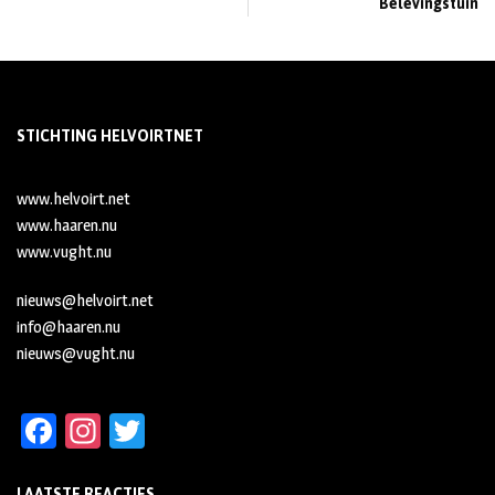
Belevingstuin
STICHTING HELVOIRTNET
www.helvoirt.net
www.haaren.nu
www.vught.nu
nieuws@helvoirt.net
info@haaren.nu
nieuws@vught.nu
Fa
In
T
ce
st
wi
LAATSTE REACTIES