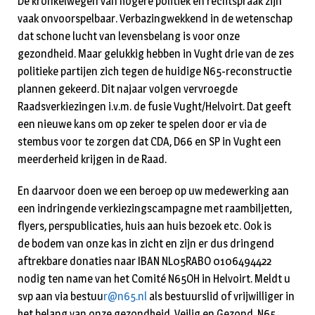
De kronkelwegen van hogere politiek en rechtspraak zijn
vaak onvoorspelbaar. Verbazingwekkend in de wetenschap
dat schone lucht van levensbelang is voor onze
gezondheid. Maar gelukkig hebben in Vught drie van de zes
politieke partijen zich tegen de huidige N65-reconstructie
plannen gekeerd. Dit najaar volgen vervroegde
Raadsverkiezingen i.v.m. de fusie Vught/Helvoirt. Dat geeft
een nieuwe kans om op zeker te spelen door er via de
stembus voor te zorgen dat CDA, D66 en SP in Vught een
meerderheid krijgen in de Raad.
En daarvoor doen we een beroep op uw medewerking aan
een indringende verkiezingscampagne met raambiljetten,
flyers, perspublicaties, huis aan huis bezoek etc. Ook is
de bodem van onze kas in zicht en zijn er dus dringend
aftrekbare donaties naar IBAN NL05RABO 0106494422
nodig ten name van het Comité N65OH in Helvoirt. Meldt u
svp aan via bestuu
r@n65.nl
als bestuurslid of vrijwilliger in
het belang van onze gezondheid. Veilig en Gezond, N65