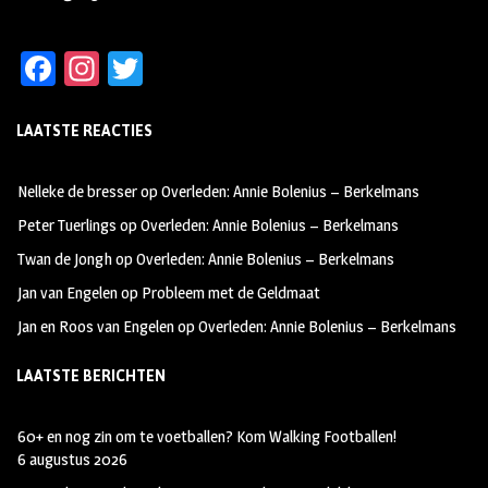
Fa
In
T
ce
st
wi
LAATSTE REACTIES
b
ag
tt
oo
ra
er
Nelleke de bresser
op
Overleden: Annie Bolenius – Berkelmans
k
m
Peter Tuerlings
op
Overleden: Annie Bolenius – Berkelmans
Twan de Jongh
op
Overleden: Annie Bolenius – Berkelmans
Jan van Engelen
op
Probleem met de Geldmaat
Jan en Roos van Engelen
op
Overleden: Annie Bolenius – Berkelmans
LAATSTE BERICHTEN
60+ en nog zin om te voetballen? Kom Walking Footballen!
6 augustus 2026