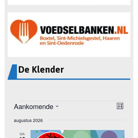
De Klender