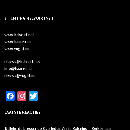
STICHTING HELVOIRTNET
www.helvoirt.net
www.haaren.nu
www.vught.nu
nieuws@helvoirt.net
info@haaren.nu
nieuws@vught.nu
Fa
In
T
ce
st
wi
LAATSTE REACTIES
b
ag
tt
oo
ra
er
Nelleke de bresser
op
Overleden: Annie Bolenius – Berkelmans