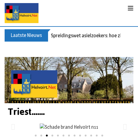
Laatste Nieuws
Spreidingswet asielzoekers: hoe zit dat?
Triest.......