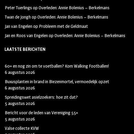
k
m
Peter Tuerlings
op
Overleden: Annie Bolenius – Berkelmans
Twan de Jongh
op
Overleden: Annie Bolenius – Berkelmans
Jan van Engelen
op
Probleem met de Geldmaat
Jan en Roos van Engelen
op
Overleden: Annie Bolenius – Berkelmans
LAATSTE BERICHTEN
60+ en nog zin om te voetballen? Kom Walking Footballen!
6 augustus 2026
Buxusplanten in brand in Biezenmortel, vermoedelijk opzet
6 augustus 2026
Spreidingswet asielzoekers: hoe zit dat?
5 augustus 2026
Bericht voor de leden van Vereniging 55+
5 augustus 2026
Valse collecte KVW