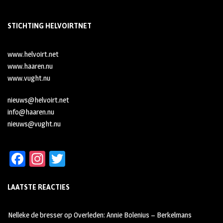
STICHTING HELVOIRTNET
www.helvoirt.net
www.haaren.nu
www.vught.nu
nieuws@helvoirt.net
info@haaren.nu
nieuws@vught.nu
Fa
In
T
ce
st
wi
LAATSTE REACTIES
b
ag
tt
oo
ra
er
Nelleke de bresser
op
Overleden: Annie Bolenius – Berkelmans
k
m