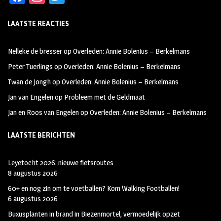
ce
st
wi
LAATSTE REACTIES
b
ag
tt
oo
ra
er
Nelleke de bresser
op
Overleden: Annie Bolenius – Berkelmans
k
m
Peter Tuerlings
op
Overleden: Annie Bolenius – Berkelmans
Twan de Jongh
op
Overleden: Annie Bolenius – Berkelmans
Jan van Engelen
op
Probleem met de Geldmaat
Jan en Roos van Engelen
op
Overleden: Annie Bolenius – Berkelmans
LAATSTE BERICHTEN
Leyetocht 2026: nieuwe fietsroutes
8 augustus 2026
60+ en nog zin om te voetballen? Kom Walking Footballen!
6 augustus 2026
Buxusplanten in brand in Biezenmortel, vermoedelijk opzet