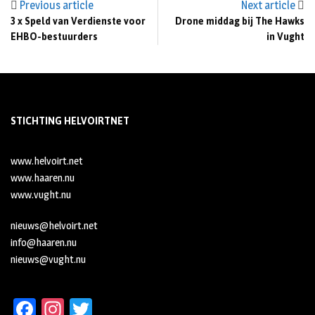
Previous article
Next article
3 x Speld van Verdienste voor
Drone middag bij The Hawks
EHBO-bestuurders
in Vught
STICHTING HELVOIRTNET
www.helvoirt.net
www.haaren.nu
www.vught.nu
nieuws@helvoirt.net
info@haaren.nu
nieuws@vught.nu
Fa
In
T