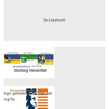
De-Leyetocht
logo-stichting helvoirtnet.fw
logo-gemeenteberichten-hel-
vug.fw