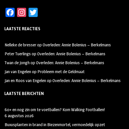
Fa
In
T
ce
st
wi
LAATSTE REACTIES
b
ag
tt
oo
ra
er
Nelleke de bresser
op
Overleden: Annie Bolenius – Berkelmans
k
m
Peter Tuerlings
op
Overleden: Annie Bolenius – Berkelmans
Twan de Jongh
op
Overleden: Annie Bolenius – Berkelmans
Jan van Engelen
op
Probleem met de Geldmaat
Jan en Roos van Engelen
op
Overleden: Annie Bolenius – Berkelmans
LAATSTE BERICHTEN
60+ en nog zin om te voetballen? Kom Walking Footballen!
6 augustus 2026
Buxusplanten in brand in Biezenmortel, vermoedelijk opzet