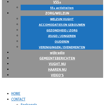
V55+
55+ activiteiten
ZORG/WELZIJN
WELZIJN VUGHT
ACCOMODATIES EN GEBOUWEN
GEZONDHEID / ZORG
JEUGD / JONGEREN
OUDEREN
VERENIGINGEN / EVENEMENTEN
wijkradio
GEMEENTEBERICHTEN
VUGHT.NU
HAAREN.NU
VIDEO’S
HOME
CONTACT
Spelregels