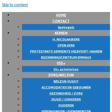
Skip to content
HOME
CONTACT
Spelregels
KERKEN
H. NICOLAASKERK
OPEN KERK
PROTESTANTE GEMEENTE HELEVOIRT-HAAREN
BEZINNINGSCENTRUM EMMAUS
V55+
55+ activiteiten
ZORG/WELZIJN
WELZIJN VUGHT
ACCOMODATIES EN GEBOUWEN
GEZONDHEID / ZORG
JEUGD / JONGEREN
OUDEREN
VERENIGINGEN / EVENEMENTEN