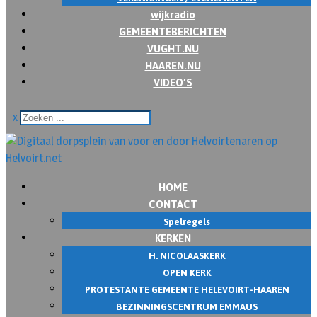
wijkradio
GEMEENTEBERICHTEN
VUGHT.NU
HAAREN.NU
VIDEO’S
x
HOME
CONTACT
Spelregels
KERKEN
H. NICOLAASKERK
OPEN KERK
PROTESTANTE GEMEENTE HELEVOIRT-HAAREN
BEZINNINGSCENTRUM EMMAUS