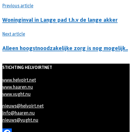
Previous article
Woninginval in Lange pad t.h.v de lange akker
Next article
Alleen hoogstnoodzakelijke zorg is nog mogelijk..
STICHTING HELVOIRTNET
www.helvoirt.net
www.haaren.nu
www.vught.nu
nieuws@helvoirt.net
info@haaren.nu
nieuws@vught.nu