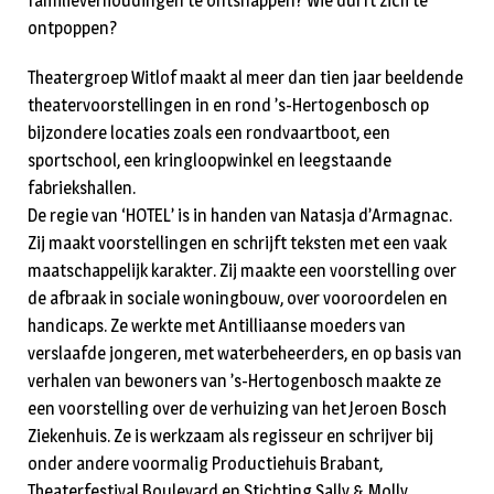
familieverhoudingen te ontsnappen? Wie durft zich te
ontpoppen?
Theatergroep Witlof maakt al meer dan tien jaar beeldende
theatervoorstellingen in en rond ’s-Hertogenbosch op
bijzondere locaties zoals een rondvaartboot, een
sportschool, een kringloopwinkel en leegstaande
fabriekshallen.
De regie van ‘HOTEL’ is in handen van Natasja d’Armagnac.
Zij maakt voorstellingen en schrijft teksten met een vaak
maatschappelijk karakter. Zij maakte een voorstelling over
de afbraak in sociale woningbouw, over vooroordelen en
handicaps. Ze werkte met Antilliaanse moeders van
verslaafde jongeren, met waterbeheerders, en op basis van
verhalen van bewoners van ’s-Hertogenbosch maakte ze
een voorstelling over de verhuizing van het Jeroen Bosch
Ziekenhuis. Ze is werkzaam als regisseur en schrijver bij
onder andere voormalig Productiehuis Brabant,
Theaterfestival Boulevard en Stichting Sally & Molly.