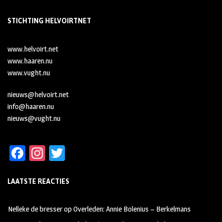
STICHTING HELVOIRTNET
www.helvoirt.net
www.haaren.nu
www.vught.nu
nieuws@helvoirt.net
info@haaren.nu
nieuws@vught.nu
Fa
In
T
ce
st
wi
LAATSTE REACTIES
b
ag
tt
oo
ra
er
Nelleke de bresser
op
Overleden: Annie Bolenius – Berkelmans
k
m