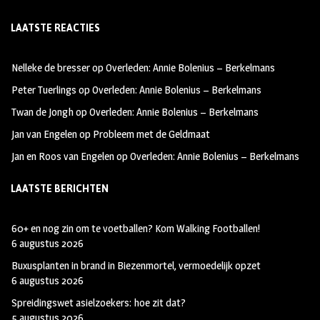
ce
st
wi
LAATSTE REACTIES
b
ag
tt
oo
ra
er
Nelleke de bresser
op
Overleden: Annie Bolenius – Berkelmans
k
m
Peter Tuerlings
op
Overleden: Annie Bolenius – Berkelmans
Twan de Jongh
op
Overleden: Annie Bolenius – Berkelmans
Jan van Engelen
op
Probleem met de Geldmaat
Jan en Roos van Engelen
op
Overleden: Annie Bolenius – Berkelmans
LAATSTE BERICHTEN
60+ en nog zin om te voetballen? Kom Walking Footballen!
6 augustus 2026
Buxusplanten in brand in Biezenmortel, vermoedelijk opzet
6 augustus 2026
Spreidingswet asielzoekers: hoe zit dat?
5 augustus 2026