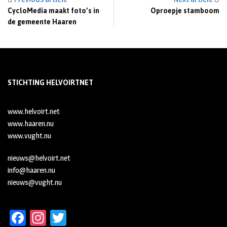
CycloMedia maakt foto’s in
Oproepje stamboom
de gemeente Haaren
STICHTING HELVOIRTNET
www.helvoirt.net
www.haaren.nu
www.vught.nu
nieuws@helvoirt.net
info@haaren.nu
nieuws@vught.nu
Fa
In
T