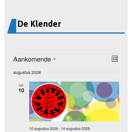
De Klender