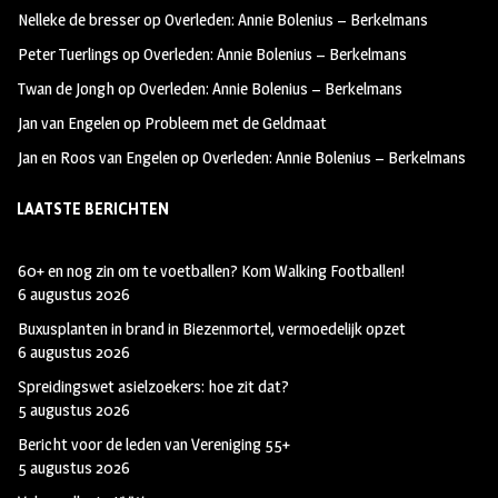
oo
ra
er
Nelleke de bresser
op
Overleden: Annie Bolenius – Berkelmans
k
m
Peter Tuerlings
op
Overleden: Annie Bolenius – Berkelmans
Twan de Jongh
op
Overleden: Annie Bolenius – Berkelmans
Jan van Engelen
op
Probleem met de Geldmaat
Jan en Roos van Engelen
op
Overleden: Annie Bolenius – Berkelmans
LAATSTE BERICHTEN
60+ en nog zin om te voetballen? Kom Walking Footballen!
6 augustus 2026
Buxusplanten in brand in Biezenmortel, vermoedelijk opzet
6 augustus 2026
Spreidingswet asielzoekers: hoe zit dat?
5 augustus 2026
Bericht voor de leden van Vereniging 55+
5 augustus 2026