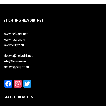
STICHTING HELVOIRTNET
www.helvoirt.net
www.haaren.nu
www.vught.nu
nieuws@helvoirt.net
info@haaren.nu
nieuws@vught.nu
Fa
In
T
ce
st
wi
LAATSTE REACTIES
b
ag
tt