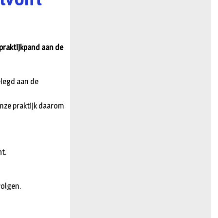
n
 praktijkpand aan de
elegd aan de
onze praktijk daarom
t.
volgen.