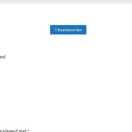
Beantwoorden
and.
gemarkeerd met
*