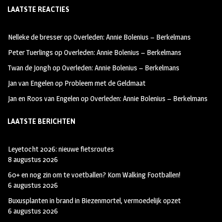
LAATSTE REACTIES
b
ag
tt
oo
ra
er
Nelleke de bresser
op
Overleden: Annie Bolenius – Berkelmans
k
m
Peter Tuerlings
op
Overleden: Annie Bolenius – Berkelmans
Twan de Jongh
op
Overleden: Annie Bolenius – Berkelmans
Jan van Engelen
op
Probleem met de Geldmaat
Jan en Roos van Engelen
op
Overleden: Annie Bolenius – Berkelmans
LAATSTE BERICHTEN
Leyetocht 2026: nieuwe fietsroutes
8 augustus 2026
60+ en nog zin om te voetballen? Kom Walking Footballen!
6 augustus 2026
Buxusplanten in brand in Biezenmortel, vermoedelijk opzet
6 augustus 2026