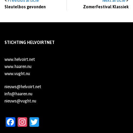
Previous article
Next article
Sleutelbos gevonden
ZomerFestival Klassiek
STICHTING HELVOIRTNET
www.helvoirt.net
www.haaren.nu
www.vught.nu
nieuws@helvoirt.net
info@haaren.nu
nieuws@vught.nu
Fa
In
T
ce
st
wi