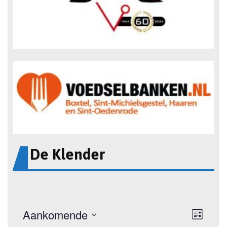
De Klender