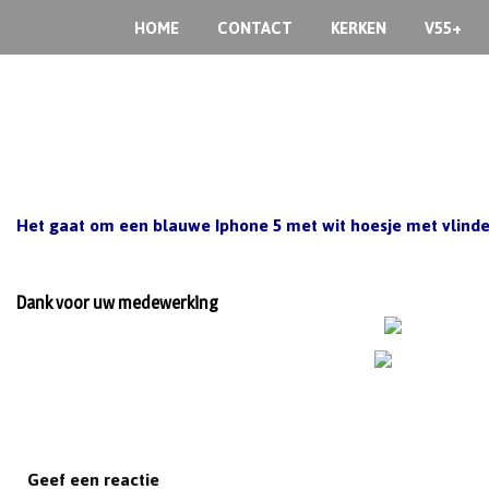
S
HOME
CONTACT
KERKEN
V55+
k
i
p
t
o
c
o
Het gaat om een blauwe Iphone 5 met wit hoesje met vlinder
n
t
e
n
Dank voor uw medewerking
t
Geef een reactie