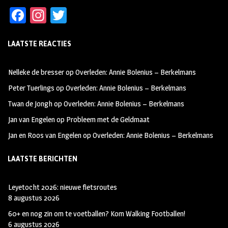
Fa
In
T
ce
st
wi
LAATSTE REACTIES
b
ag
tt
oo
ra
er
Nelleke de bresser
op
Overleden: Annie Bolenius – Berkelmans
k
m
Peter Tuerlings
op
Overleden: Annie Bolenius – Berkelmans
Twan de Jongh
op
Overleden: Annie Bolenius – Berkelmans
Jan van Engelen
op
Probleem met de Geldmaat
Jan en Roos van Engelen
op
Overleden: Annie Bolenius – Berkelmans
LAATSTE BERICHTEN
Leyetocht 2026: nieuwe fietsroutes
8 augustus 2026
60+ en nog zin om te voetballen? Kom Walking Footballen!
6 augustus 2026