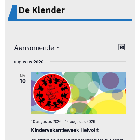
De Klender