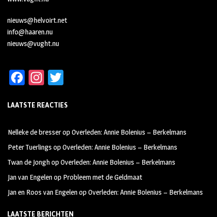
nieuws@helvoirt.net
info@haaren.nu
nieuws@vught.nu
Fa
In
T
ce
st
wi
LAATSTE REACTIES
b
ag
tt
oo
ra
er
Nelleke de bresser
op
Overleden: Annie Bolenius – Berkelmans
k
m
Peter Tuerlings
op
Overleden: Annie Bolenius – Berkelmans
Twan de Jongh
op
Overleden: Annie Bolenius – Berkelmans
Jan van Engelen
op
Probleem met de Geldmaat
Jan en Roos van Engelen
op
Overleden: Annie Bolenius – Berkelmans
LAATSTE BERICHTEN