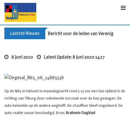
S
k
i
p
t
Laatste Nieuws
Bericht voor de leden van Vereniging 55+
o
c
o
8 juni 2010
Latest Update: 8 juni 2010 14:17
n
t
e
n
t
Op de N65 in Helvoirt is maandagnacht rond 2.15 uur een taxi rijdend in de
richting van Tilburg door onbekende oorzaak over de kop geslagen. De
auto belandde op de andere weghelft. De chauffeur bleef ongedeerd. De
auto raakte zwaar beschadigd.
Bron:
Brabants Dagblad