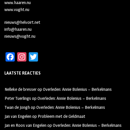
www.haaren.nu
www.vught.nu
nieuws@helvoirt.net
info@haaren.nu
nieuws@vught.nu
Fa
In
T
ce
st
wi
LAATSTE REACTIES
b
ag
tt
oo
ra
er
Nelleke de bresser
op
Overleden: Annie Bolenius – Berkelmans
k
m
Peter Tuerlings
op
Overleden: Annie Bolenius – Berkelmans
Twan de Jongh
op
Overleden: Annie Bolenius – Berkelmans
Jan van Engelen
op
Probleem met de Geldmaat
Jan en Roos van Engelen
op
Overleden: Annie Bolenius – Berkelmans