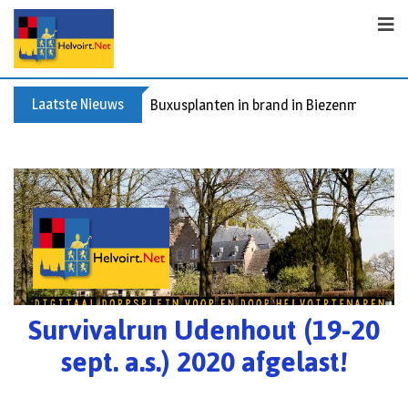
Laatste Nieuws
Buxusplanten in brand in Biezenmortel, v
Survivalrun Udenhout (19-20
sept. a.s.) 2020 afgelast!