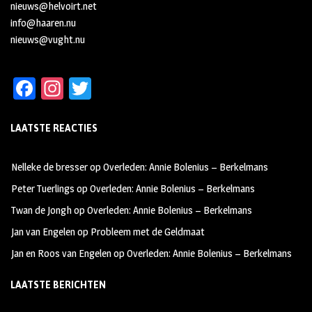
nieuws@helvoirt.net
info@haaren.nu
nieuws@vught.nu
Fa
In
T
ce
st
wi
LAATSTE REACTIES
b
ag
tt
oo
ra
er
Nelleke de bresser
op
Overleden: Annie Bolenius – Berkelmans
k
m
Peter Tuerlings
op
Overleden: Annie Bolenius – Berkelmans
Twan de Jongh
op
Overleden: Annie Bolenius – Berkelmans
Jan van Engelen
op
Probleem met de Geldmaat
Jan en Roos van Engelen
op
Overleden: Annie Bolenius – Berkelmans
LAATSTE BERICHTEN