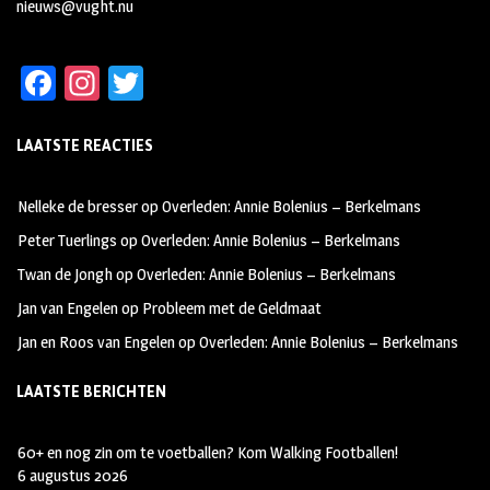
nieuws@vught.nu
Fa
In
T
ce
st
wi
LAATSTE REACTIES
b
ag
tt
oo
ra
er
Nelleke de bresser
op
Overleden: Annie Bolenius – Berkelmans
k
m
Peter Tuerlings
op
Overleden: Annie Bolenius – Berkelmans
Twan de Jongh
op
Overleden: Annie Bolenius – Berkelmans
Jan van Engelen
op
Probleem met de Geldmaat
Jan en Roos van Engelen
op
Overleden: Annie Bolenius – Berkelmans
LAATSTE BERICHTEN
60+ en nog zin om te voetballen? Kom Walking Footballen!
6 augustus 2026