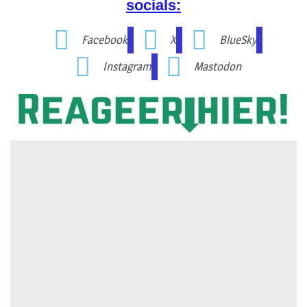
socials:
Facebook
X
BlueSky
Instagram
Mastodon