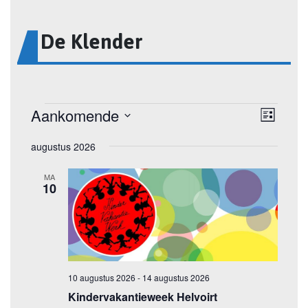
De Klender