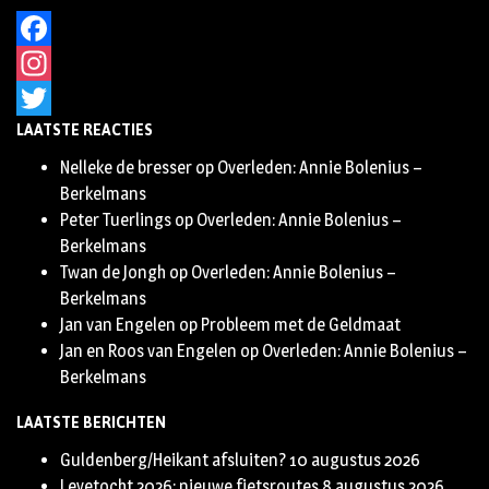
Facebook
Instagram
LAATSTE REACTIES
Twitter
Nelleke de bresser
op
Overleden: Annie Bolenius –
Berkelmans
Peter Tuerlings
op
Overleden: Annie Bolenius –
Berkelmans
Twan de Jongh
op
Overleden: Annie Bolenius –
Berkelmans
Jan van Engelen
op
Probleem met de Geldmaat
Jan en Roos van Engelen
op
Overleden: Annie Bolenius –
Berkelmans
LAATSTE BERICHTEN
Guldenberg/Heikant afsluiten?
10 augustus 2026
Leyetocht 2026: nieuwe fietsroutes
8 augustus 2026