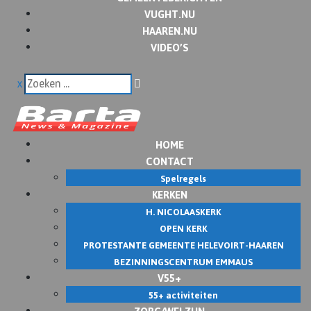
VUGHT.NU
HAAREN.NU
VIDEO’S
x
HOME
CONTACT
Spelregels
KERKEN
H. NICOLAASKERK
OPEN KERK
PROTESTANTE GEMEENTE HELEVOIRT-HAAREN
BEZINNINGSCENTRUM EMMAUS
V55+
55+ activiteiten
ZORG/WELZIJN