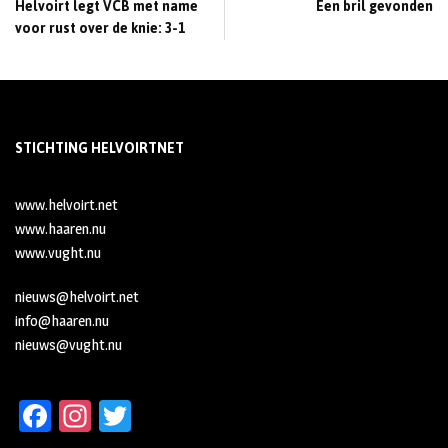
Helvoirt legt VCB met name
Een bril gevonden
voor rust over de knie: 3-1
STICHTING HELVOIRTNET
www.helvoirt.net
www.haaren.nu
www.vught.nu
nieuws@helvoirt.net
info@haaren.nu
nieuws@vught.nu
Fa
In
T
ce
st
wi