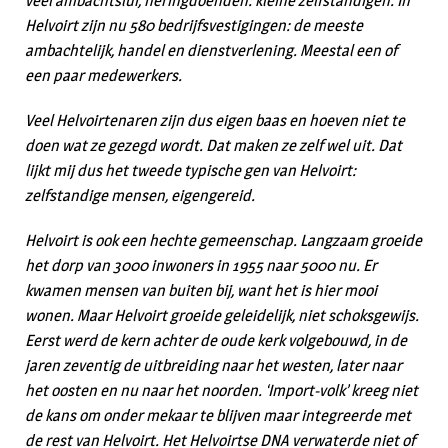
veel ambachtslui, neringdoenden: kleine zelfstandigen. In
Helvoirt zijn nu 580 bedrijfsvestigingen: de meeste
ambachtelijk, handel en dienstverlening. Meestal een of
een paar medewerkers.
Veel Helvoirtenaren zijn dus eigen baas en hoeven niet te
doen wat ze gezegd wordt. Dat maken ze zelf wel uit. Dat
lijkt mij dus het tweede typische gen van Helvoirt:
zelfstandige mensen, eigengereid.
Helvoirt is ook een hechte gemeenschap. Langzaam groeide
het dorp van 3000 inwoners in 1955 naar 5000 nu. Er
kwamen mensen van buiten bij, want het is hier mooi
wonen. Maar Helvoirt groeide geleidelijk, niet schoksgewijs.
Eerst werd de kern achter de oude kerk volgebouwd, in de
jaren zeventig de uitbreiding naar het westen, later naar
het oosten en nu naar het noorden. ‘Import-volk’ kreeg niet
de kans om onder mekaar te blijven maar integreerde met
de rest van Helvoirt. Het Helvoirtse DNA verwaterde niet of