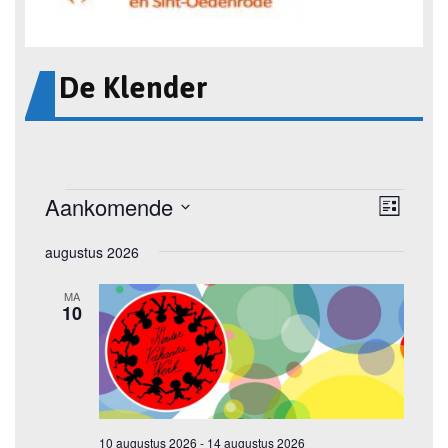
De Klender