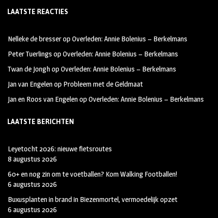
LAATSTE REACTIES
b
ag
tt
oo
ra
er
Nelleke de bresser
op
Overleden: Annie Bolenius – Berkelmans
k
m
Peter Tuerlings
op
Overleden: Annie Bolenius – Berkelmans
Twan de Jongh
op
Overleden: Annie Bolenius – Berkelmans
Jan van Engelen
op
Probleem met de Geldmaat
Jan en Roos van Engelen
op
Overleden: Annie Bolenius – Berkelmans
LAATSTE BERICHTEN
Leyetocht 2026: nieuwe fietsroutes
8 augustus 2026
60+ en nog zin om te voetballen? Kom Walking Footballen!
6 augustus 2026
Buxusplanten in brand in Biezenmortel, vermoedelijk opzet
6 augustus 2026