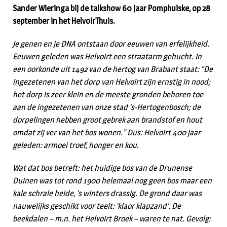
Sander Wieringa bij de talkshow 60 jaar Pomphuiske, op 28
september in het HelvoirThuis.
Je genen en je DNA ontstaan door eeuwen van erfelijkheid.
Eeuwen geleden was Helvoirt een straatarm gehucht. In
een oorkonde uit 1492 van de hertog van Brabant staat: “De
ingezetenen van het dorp van Helvoirt zijn ernstig in nood;
het dorp is zeer klein en de meeste gronden behoren toe
aan de ingezetenen van onze stad ‘s-Hertogenbosch; de
dorpelingen hebben groot gebrek aan brandstof en hout
omdat zij ver van het bos wonen.” Dus: Helvoirt 400 jaar
geleden: armoei troef, honger en kou.
Wat dat bos betreft: het huidige bos van de Drunense
Duinen was tot rond 1900 helemaal nog geen bos maar een
kale schrale heide, ’s winters drassig. De grond daar was
nauwelijks geschikt voor teelt: ‘klaor klapzand’. De
beekdalen – m.n. het Helvoirt Broek – waren te nat. Gevolg: