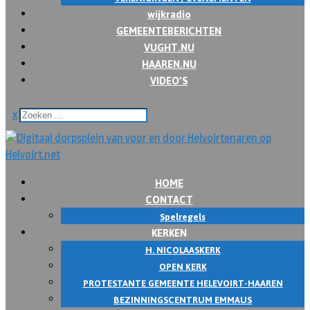
wijkradio
GEMEENTEBERICHTEN
VUGHT.NU
HAAREN.NU
VIDEO’S
x
HOME
CONTACT
Spelregels
KERKEN
H. NICOLAASKERK
OPEN KERK
PROTESTANTE GEMEENTE HELEVOIRT-HAAREN
BEZINNINGSCENTRUM EMMAUS