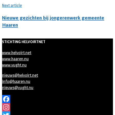
Next article
Nieuwe gezichten bij jongerenwerk gemeente
Haaren
STICHTING HELVOIRTNET
www.helvoirt.net
www.haaren.nu
www.vught.nu
nieuws@helvoirt.net
info@haaren.nu
nieuws@vught.nu
Facebook