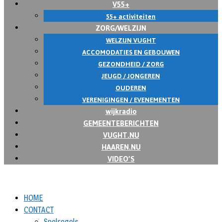
V55+
55+ activiteiten
ZORG/WELZIJN
WELZIJN VUGHT
ACCOMODATIES EN GEBOUWEN
GEZONDHEID / ZORG
JEUGD / JONGEREN
OUDEREN
VERENIGINGEN / EVENEMENTEN
wijkradio
GEMEENTEBERICHTEN
VUGHT.NU
HAAREN.NU
VIDEO’S
HOME
CONTACT
Spelregels