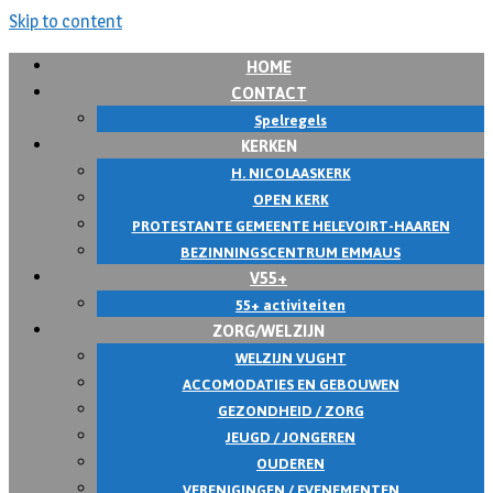
Skip to content
HOME
CONTACT
Spelregels
KERKEN
H. NICOLAASKERK
OPEN KERK
PROTESTANTE GEMEENTE HELEVOIRT-HAAREN
BEZINNINGSCENTRUM EMMAUS
V55+
55+ activiteiten
ZORG/WELZIJN
WELZIJN VUGHT
ACCOMODATIES EN GEBOUWEN
GEZONDHEID / ZORG
JEUGD / JONGEREN
OUDEREN
VERENIGINGEN / EVENEMENTEN