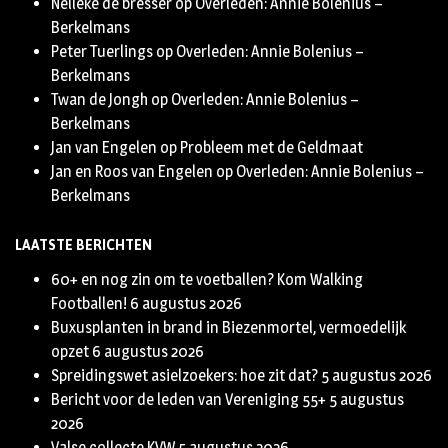
Nelleke de bresser
op
Overleden: Annie Bolenius –
Berkelmans
Peter Tuerlings
op
Overleden: Annie Bolenius –
Berkelmans
Twan de Jongh
op
Overleden: Annie Bolenius –
Berkelmans
Jan van Engelen
op
Probleem met de Geldmaat
Jan en Roos van Engelen
op
Overleden: Annie Bolenius –
Berkelmans
LAATSTE BERICHTEN
60+ en nog zin om te voetballen? Kom Walking
Footballen!
6 augustus 2026
Buxusplanten in brand in Biezenmortel, vermoedelijk
opzet
6 augustus 2026
Spreidingswet asielzoekers: hoe zit dat?
5 augustus 2026
Bericht voor de leden van Vereniging 55+
5 augustus
2026
Valse collecte KVW
5 augustus 2026