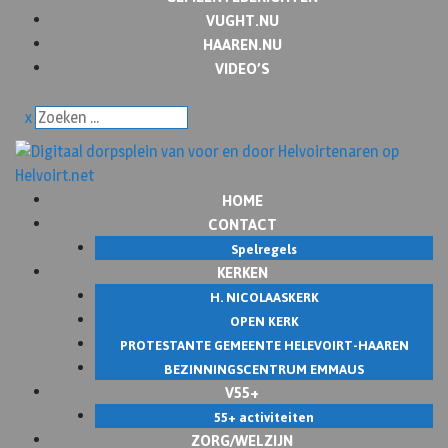
VUGHT.NU
HAAREN.NU
VIDEO’S
x
HOME
CONTACT
Spelregels
KERKEN
H. NICOLAASKERK
OPEN KERK
PROTESTANTE GEMEENTE HELEVOIRT-HAAREN
BEZINNINGSCENTRUM EMMAUS
V55+
55+ activiteiten
ZORG/WELZIJN