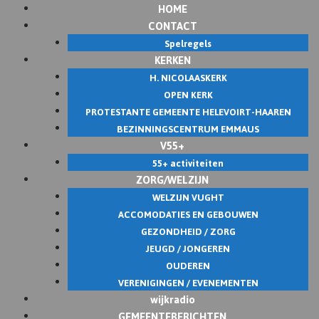
HOME
Skip
CONTACT
to
Spelregels
content
KERKEN
H. NICOLAASKERK
OPEN KERK
PROTESTANTE GEMEENTE HELEVOIRT-HAAREN
BEZINNINGSCENTRUM EMMAUS
V55+
55+ activiteiten
ZORG/WELZIJN
WELZIJN VUGHT
ACCOMODATIES EN GEBOUWEN
GEZONDHEID / ZORG
JEUGD / JONGEREN
OUDEREN
VERENIGINGEN / EVENEMENTEN
wijkradio
GEMEENTEBERICHTEN