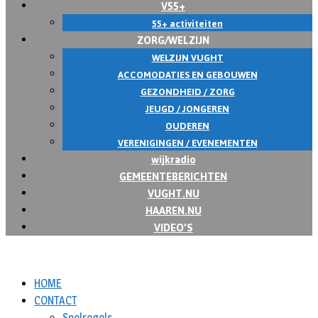
V55+
55+ activiteiten
ZORG/WELZIJN
WELZIJN VUGHT
ACCOMODATIES EN GEBOUWEN
GEZONDHEID / ZORG
JEUGD / JONGEREN
OUDEREN
VERENIGINGEN / EVENEMENTEN
wijkradio
GEMEENTEBERICHTEN
VUGHT.NU
HAAREN.NU
VIDEO’S
HOME
CONTACT
Spelregels