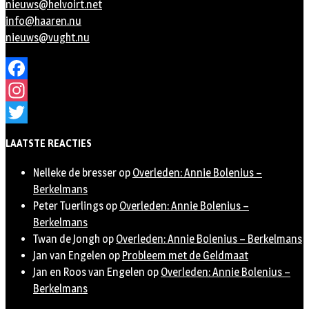
nieuws@helvoirt.net
info@haaren.nu
nieuws@vught.nu
Facebook
Instagram
Twitter
LAATSTE REACTIES
Nelleke de bresser
op
Overleden: Annie Bolenius –
Berkelmans
Peter Tuerlings
op
Overleden: Annie Bolenius –
Berkelmans
Twan de Jongh
op
Overleden: Annie Bolenius – Berkelmans
Jan van Engelen
op
Probleem met de Geldmaat
Jan en Roos van Engelen
op
Overleden: Annie Bolenius –
Berkelmans