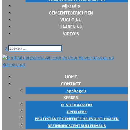
wijkradio
GEMEENTEBERICHTEN
VUGHT.NU
HAAREN.NU
VIDEO’S
x
HOME
CONTACT
Spelregels
KERKEN
H. NICOLAASKERK
OPEN KERK
PROTESTANTE GEMEENTE HELEVOIRT-HAAREN
BEZINNINGSCENTRUM EMMAUS