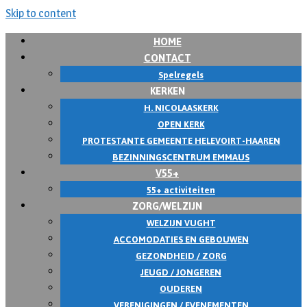
Skip to content
HOME
CONTACT
Spelregels
KERKEN
H. NICOLAASKERK
OPEN KERK
PROTESTANTE GEMEENTE HELEVOIRT-HAAREN
BEZINNINGSCENTRUM EMMAUS
V55+
55+ activiteiten
ZORG/WELZIJN
WELZIJN VUGHT
ACCOMODATIES EN GEBOUWEN
GEZONDHEID / ZORG
JEUGD / JONGEREN
OUDEREN
VERENIGINGEN / EVENEMENTEN