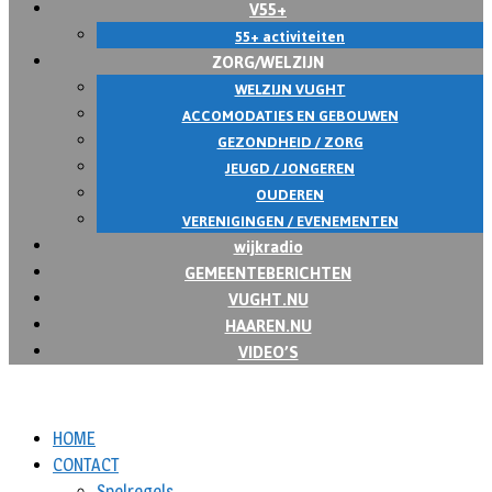
V55+
55+ activiteiten
ZORG/WELZIJN
WELZIJN VUGHT
ACCOMODATIES EN GEBOUWEN
GEZONDHEID / ZORG
JEUGD / JONGEREN
OUDEREN
VERENIGINGEN / EVENEMENTEN
wijkradio
GEMEENTEBERICHTEN
VUGHT.NU
HAAREN.NU
VIDEO’S
HOME
CONTACT
Spelregels