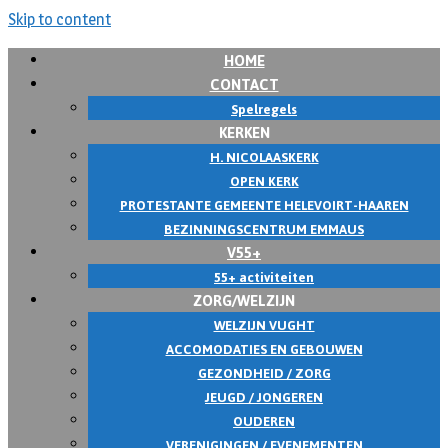
Skip to content
HOME
CONTACT
Spelregels
KERKEN
H. NICOLAASKERK
OPEN KERK
PROTESTANTE GEMEENTE HELEVOIRT-HAAREN
BEZINNINGSCENTRUM EMMAUS
V55+
55+ activiteiten
ZORG/WELZIJN
WELZIJN VUGHT
ACCOMODATIES EN GEBOUWEN
GEZONDHEID / ZORG
JEUGD / JONGEREN
OUDEREN
VERENIGINGEN / EVENEMENTEN