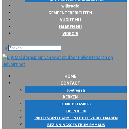
wijkradio
GEMEENTEBERICHTEN
VUGHT.NU
HAAREN.NU
VIDEO’S
x
HOME
CONTACT
Spelregels
KERKEN
H. NICOLAASKERK
OPEN KERK
PROTESTANTE GEMEENTE HELEVOIRT-HAAREN
BEZINNINGSCENTRUM EMMAUS