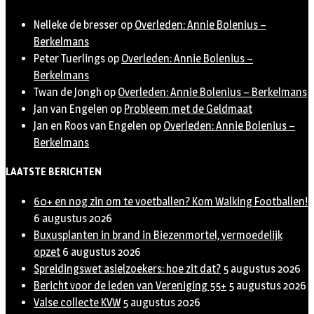
Nelleke de bresser
op
Overleden: Annie Bolenius –
Berkelmans
Peter Tuerlings
op
Overleden: Annie Bolenius –
Berkelmans
Twan de Jongh
op
Overleden: Annie Bolenius – Berkelmans
Jan van Engelen
op
Probleem met de Geldmaat
Jan en Roos van Engelen
op
Overleden: Annie Bolenius –
Berkelmans
LAATSTE BERICHTEN
60+ en nog zin om te voetballen? Kom Walking Footballen!
6 augustus 2026
Buxusplanten in brand in Biezenmortel, vermoedelijk
opzet
6 augustus 2026
Spreidingswet asielzoekers: hoe zit dat?
5 augustus 2026
Bericht voor de leden van Vereniging 55+
5 augustus 2026
Valse collecte KVW
5 augustus 2026