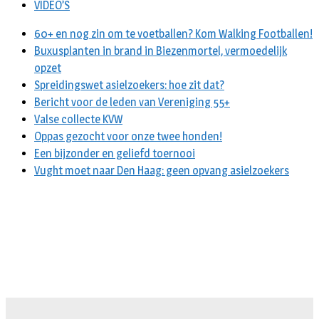
VIDEO’S
60+ en nog zin om te voetballen? Kom Walking Footballen!
Buxusplanten in brand in Biezenmortel, vermoedelijk
opzet
Spreidingswet asielzoekers: hoe zit dat?
Bericht voor de leden van Vereniging 55+
Valse collecte KVW
Oppas gezocht voor onze twee honden!
Een bijzonder en geliefd toernooi
Vught moet naar Den Haag: geen opvang asielzoekers