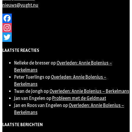
nieuws@vught.nu
Facebook
Instagram
Twitter
LAATSTE REACTIES
Nelleke de bresser
op
Overleden: Annie Bolenius –
Berkelmans
Peter Tuerlings
op
Overleden: Annie Bolenius –
Berkelmans
Twan de Jongh
op
Overleden: Annie Bolenius – Berkelmans
Jan van Engelen
op
Probleem met de Geldmaat
Jan en Roos van Engelen
op
Overleden: Annie Bolenius –
Berkelmans
LAATSTE BERICHTEN