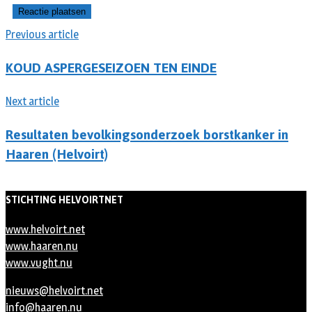
Previous article
KOUD ASPERGESEIZOEN TEN EINDE
Next article
Resultaten bevolkingsonderzoek borstkanker in
Haaren (Helvoirt)
STICHTING HELVOIRTNET
www.helvoirt.net
www.haaren.nu
www.vught.nu
nieuws@helvoirt.net
info@haaren.nu