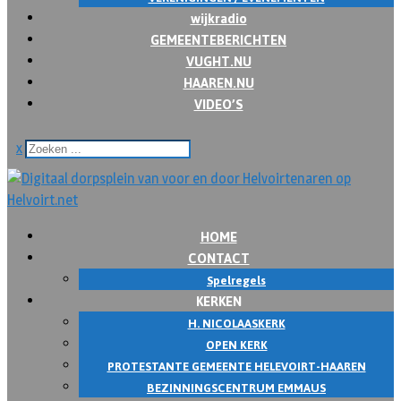
wijkradio
GEMEENTEBERICHTEN
VUGHT.NU
HAAREN.NU
VIDEO’S
x
HOME
CONTACT
Spelregels
KERKEN
H. NICOLAASKERK
OPEN KERK
PROTESTANTE GEMEENTE HELEVOIRT-HAAREN
BEZINNINGSCENTRUM EMMAUS