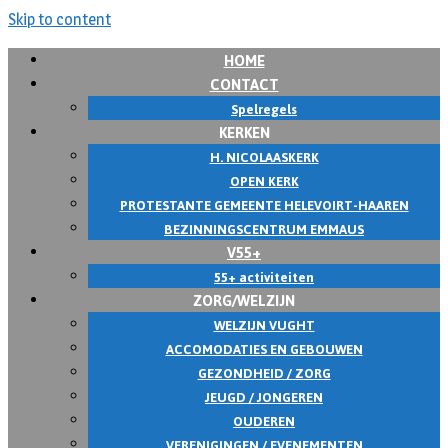
Skip to content
HOME
CONTACT
Spelregels
KERKEN
H. NICOLAASKERK
OPEN KERK
PROTESTANTE GEMEENTE HELEVOIRT-HAAREN
BEZINNINGSCENTRUM EMMAUS
V55+
55+ activiteiten
ZORG/WELZIJN
WELZIJN VUGHT
ACCOMODATIES EN GEBOUWEN
GEZONDHEID / ZORG
JEUGD / JONGEREN
OUDEREN
VERENIGINGEN / EVENEMENTEN