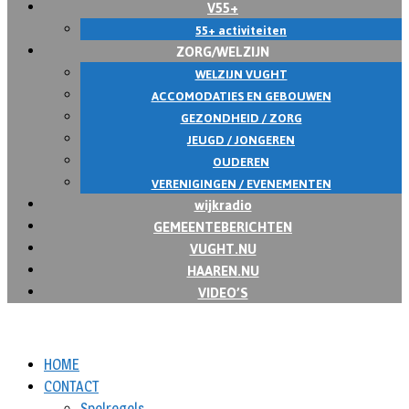
V55+
55+ activiteiten
ZORG/WELZIJN
WELZIJN VUGHT
ACCOMODATIES EN GEBOUWEN
GEZONDHEID / ZORG
JEUGD / JONGEREN
OUDEREN
VERENIGINGEN / EVENEMENTEN
wijkradio
GEMEENTEBERICHTEN
VUGHT.NU
HAAREN.NU
VIDEO’S
HOME
CONTACT
Spelregels