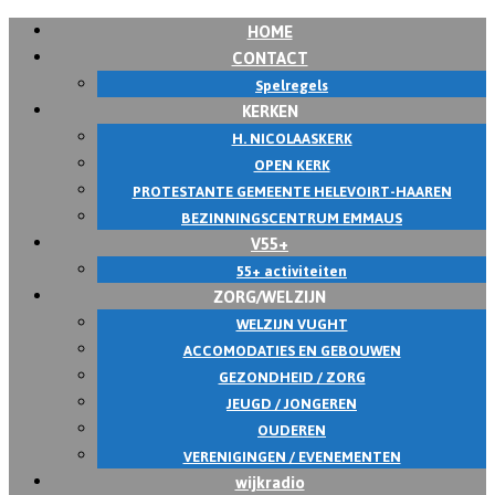
HOME
Skip
CONTACT
to
Spelregels
content
KERKEN
H. NICOLAASKERK
OPEN KERK
PROTESTANTE GEMEENTE HELEVOIRT-HAAREN
BEZINNINGSCENTRUM EMMAUS
V55+
55+ activiteiten
ZORG/WELZIJN
WELZIJN VUGHT
ACCOMODATIES EN GEBOUWEN
GEZONDHEID / ZORG
JEUGD / JONGEREN
OUDEREN
VERENIGINGEN / EVENEMENTEN
wijkradio