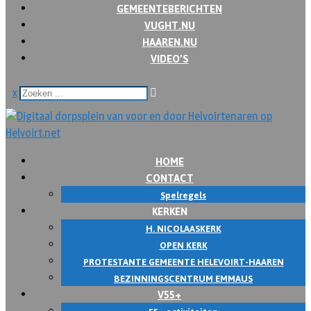
GEMEENTEBERICHTEN
VUGHT.NU
HAAREN.NU
VIDEO’S
x
HOME
CONTACT
Spelregels
KERKEN
H. NICOLAASKERK
OPEN KERK
PROTESTANTE GEMEENTE HELEVOIRT-HAAREN
BEZINNINGSCENTRUM EMMAUS
V55+