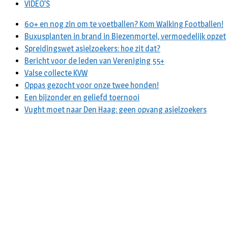
VIDEO’S
60+ en nog zin om te voetballen? Kom Walking Footballen!
Buxusplanten in brand in Biezenmortel, vermoedelijk opzet
Spreidingswet asielzoekers: hoe zit dat?
Bericht voor de leden van Vereniging 55+
Valse collecte KVW
Oppas gezocht voor onze twee honden!
Een bijzonder en geliefd toernooi
Vught moet naar Den Haag: geen opvang asielzoekers