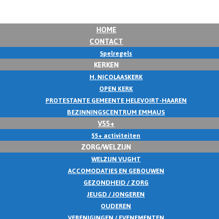
HOME
CONTACT
Spelregels
KERKEN
H. NICOLAASKERK
OPEN KERK
PROTESTANTE GEMEENTE HELEVOIRT-HAAREN
BEZINNINGSCENTRUM EMMAUS
V55+
55+ activiteiten
ZORG/WELZIJN
WELZIJN VUGHT
ACCOMODATIES EN GEBOUWEN
GEZONDHEID / ZORG
JEUGD / JONGEREN
OUDEREN
VERENIGINGEN / EVENEMENTEN