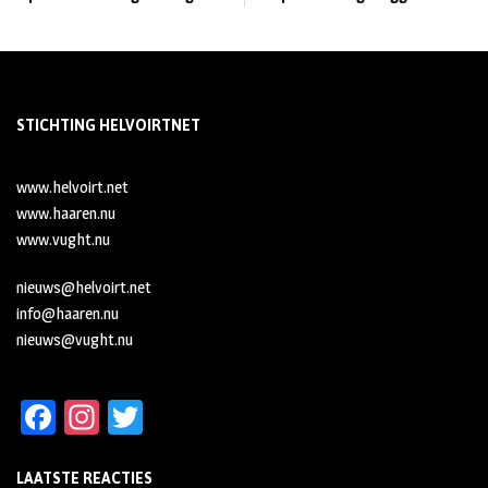
STICHTING HELVOIRTNET
www.helvoirt.net
www.haaren.nu
www.vught.nu
nieuws@helvoirt.net
info@haaren.nu
nieuws@vught.nu
Fa
In
T
ce
st
wi
LAATSTE REACTIES
b
ag
tt