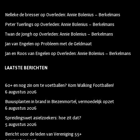
oo
ra
er
Nelleke de bresser
op
Overleden: Annie Bolenius – Berkelmans
k
m
Peter Tuerlings
op
Overleden: Annie Bolenius – Berkelmans
Twan de Jongh
op
Overleden: Annie Bolenius – Berkelmans
Jan van Engelen
op
Probleem met de Geldmaat
Jan en Roos van Engelen
op
Overleden: Annie Bolenius – Berkelmans
LAATSTE BERICHTEN
60+ en nog zin om te voetballen? Kom Walking Footballen!
6 augustus 2026
Buxusplanten in brand in Biezenmortel, vermoedelijk opzet
6 augustus 2026
Spreidingswet asielzoekers: hoe zit dat?
5 augustus 2026
Bericht voor de leden van Vereniging 55+