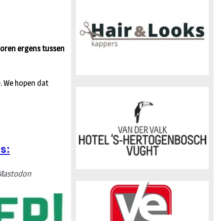
n
erloren ergens tussen
e. We hopen dat
s:
Mastodon