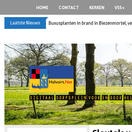
HOME
CONTACT
KERKEN
V55+
Laatste Nieuws
Buxusplanten in brand in Biezenmortel, v