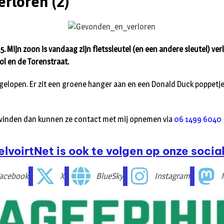
erloren (2)
25. Mijn zoon is vandaag zijn fietssleutel (en een andere sleutel) v
l en de Torenstraat.
ad gelopen. Er zit een groene hanger aan en een Donald Duck poppetj
inden dan kunnen ze contact met mij opnemen via
06 1499 6040
elvoirtNet is ook te volgen op onze social
acebook
X
BlueSky
Instagram