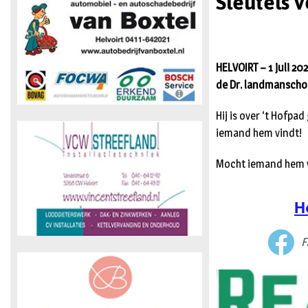
Sleutels v
HELVOIRT – 1 juli 20
de Dr. landmanschoo
Hij is over ‘t Hofp
iemand hem vindt!
Mocht iemand hem v
H
F