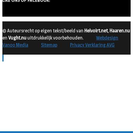
LIKE ONS OP FACEBOOK!
© Auteursrecht op eigen tekst/beeld van
Helvoirt.net
,
Haaren.nu
en
Vught.nu
uitdrukkelijk voorbehouden.
Webdesign
Vanoo Media
Sitemap
Privacy Verklaring AVG