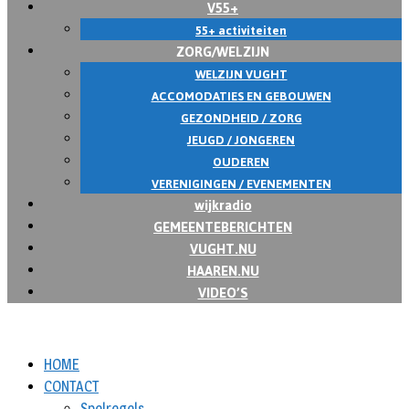
V55+
55+ activiteiten
ZORG/WELZIJN
WELZIJN VUGHT
ACCOMODATIES EN GEBOUWEN
GEZONDHEID / ZORG
JEUGD / JONGEREN
OUDEREN
VERENIGINGEN / EVENEMENTEN
wijkradio
GEMEENTEBERICHTEN
VUGHT.NU
HAAREN.NU
VIDEO’S
HOME
CONTACT
Spelregels