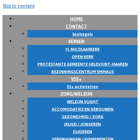
Skip to content
HOME
CONTACT
Spelregels
KERKEN
H. NICOLAASKERK
OPEN KERK
PROTESTANTE GEMEENTE HELEVOIRT-HAAREN
BEZINNINGSCENTRUM EMMAUS
V55+
55+ activiteiten
ZORG/WELZIJN
WELZIJN VUGHT
ACCOMODATIES EN GEBOUWEN
GEZONDHEID / ZORG
JEUGD / JONGEREN
OUDEREN
VERENIGINGEN / EVENEMENTEN