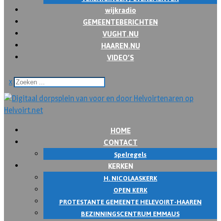
wijkradio
GEMEENTEBERICHTEN
VUGHT.NU
HAAREN.NU
VIDEO’S
x
HOME
CONTACT
Spelregels
KERKEN
H. NICOLAASKERK
OPEN KERK
PROTESTANTE GEMEENTE HELEVOIRT-HAAREN
BEZINNINGSCENTRUM EMMAUS