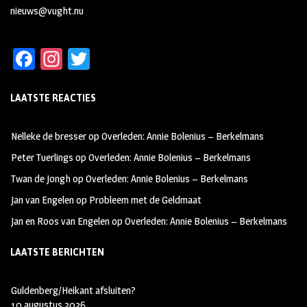
nieuws@vught.nu
Fa
In
T
ce
st
wi
LAATSTE REACTIES
b
ag
tt
oo
ra
er
Nelleke de bresser
op
Overleden: Annie Bolenius – Berkelmans
k
m
Peter Tuerlings
op
Overleden: Annie Bolenius – Berkelmans
Twan de Jongh
op
Overleden: Annie Bolenius – Berkelmans
Jan van Engelen
op
Probleem met de Geldmaat
Jan en Roos van Engelen
op
Overleden: Annie Bolenius – Berkelmans
LAATSTE BERICHTEN
Guldenberg/Heikant afsluiten?
10 augustus 2026