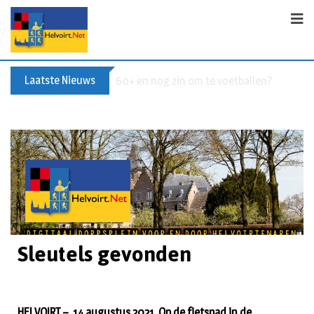
Laatste Nieuws
60+ en nog zin om te voetballen? Kom Wal
Sleutels gevonden
HELVOIRT – 14 augustus 2021. Op de fietspad in de