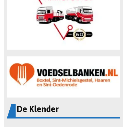
De Klender