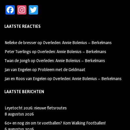
Fa
In
T
ce
st
wi
LAATSTE REACTIES
b
ag
tt
oo
ra
er
Nelleke de bresser
op
Overleden: Annie Bolenius – Berkelmans
k
m
Peter Tuerlings
op
Overleden: Annie Bolenius – Berkelmans
Twan de Jongh
op
Overleden: Annie Bolenius – Berkelmans
Jan van Engelen
op
Probleem met de Geldmaat
Jan en Roos van Engelen
op
Overleden: Annie Bolenius – Berkelmans
LAATSTE BERICHTEN
Leyetocht 2026: nieuwe fietsroutes
8 augustus 2026
60+ en nog zin om te voetballen? Kom Walking Footballen!
6 augustus 2026