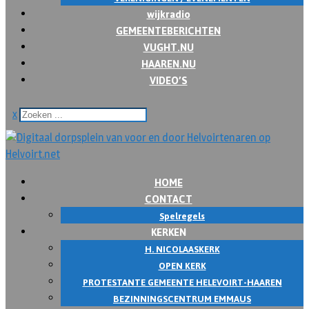
wijkradio
GEMEENTEBERICHTEN
VUGHT.NU
HAAREN.NU
VIDEO’S
x
HOME
CONTACT
Spelregels
KERKEN
H. NICOLAASKERK
OPEN KERK
PROTESTANTE GEMEENTE HELEVOIRT-HAAREN
BEZINNINGSCENTRUM EMMAUS