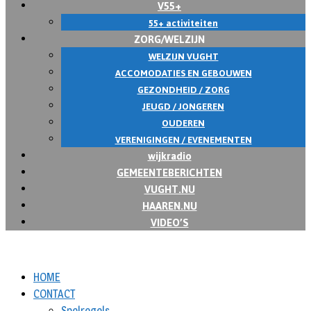
V55+
55+ activiteiten
ZORG/WELZIJN
WELZIJN VUGHT
ACCOMODATIES EN GEBOUWEN
GEZONDHEID / ZORG
JEUGD / JONGEREN
OUDEREN
VERENIGINGEN / EVENEMENTEN
wijkradio
GEMEENTEBERICHTEN
VUGHT.NU
HAAREN.NU
VIDEO’S
HOME
CONTACT
Spelregels