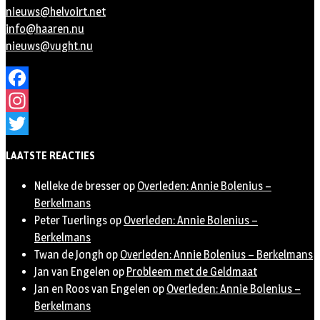
nieuws@helvoirt.net
info@haaren.nu
nieuws@vught.nu
Facebook
Instagram
Twitter
LAATSTE REACTIES
Nelleke de bresser
op
Overleden: Annie Bolenius –
Berkelmans
Peter Tuerlings
op
Overleden: Annie Bolenius –
Berkelmans
Twan de Jongh
op
Overleden: Annie Bolenius – Berkelmans
Jan van Engelen
op
Probleem met de Geldmaat
Jan en Roos van Engelen
op
Overleden: Annie Bolenius –
Berkelmans