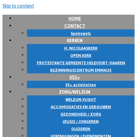
Skip to content
HOME
CONTACT
Spelregels
KERKEN
H. NICOLAASKERK
OPEN KERK
PROTESTANTE GEMEENTE HELEVOIRT-HAAREN
BEZINNINGSCENTRUM EMMAUS
V55+
55+ activiteiten
ZORG/WELZIJN
WELZIJN VUGHT
ACCOMODATIES EN GEBOUWEN
GEZONDHEID / ZORG
JEUGD / JONGEREN
OUDEREN
VERENIGINGEN / EVENEMENTEN