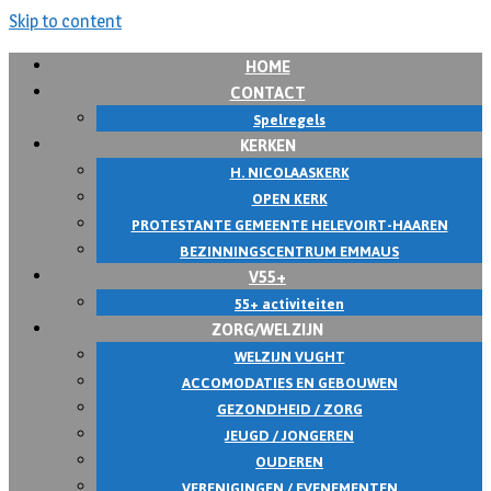
Skip to content
HOME
CONTACT
Spelregels
KERKEN
H. NICOLAASKERK
OPEN KERK
PROTESTANTE GEMEENTE HELEVOIRT-HAAREN
BEZINNINGSCENTRUM EMMAUS
V55+
55+ activiteiten
ZORG/WELZIJN
WELZIJN VUGHT
ACCOMODATIES EN GEBOUWEN
GEZONDHEID / ZORG
JEUGD / JONGEREN
OUDEREN
VERENIGINGEN / EVENEMENTEN