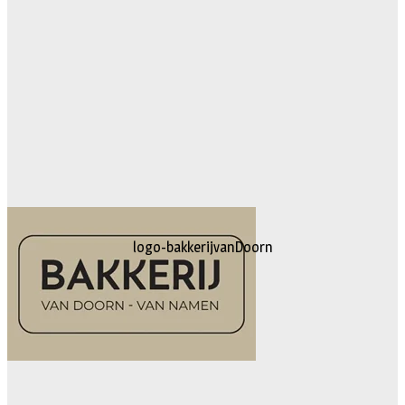
logo-bakkerijvanDoorn