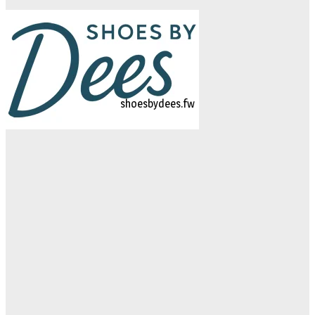
logo-studiebegeleidinghelvoirt