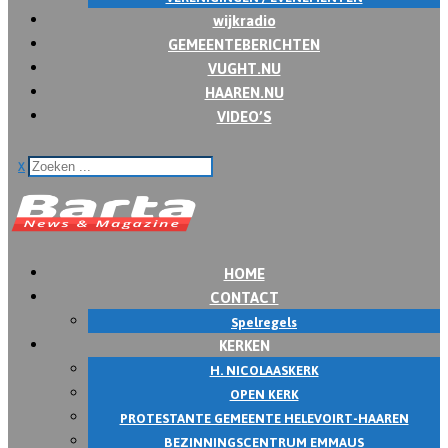
wijkradio
GEMEENTEBERICHTEN
VUGHT.NU
HAAREN.NU
VIDEO’S
x
HOME
CONTACT
Spelregels
KERKEN
H. NICOLAASKERK
OPEN KERK
PROTESTANTE GEMEENTE HELEVOIRT-HAAREN
BEZINNINGSCENTRUM EMMAUS