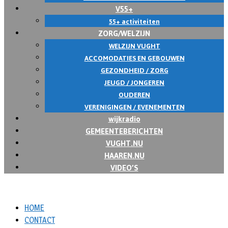
V55+
55+ activiteiten
ZORG/WELZIJN
WELZIJN VUGHT
ACCOMODATIES EN GEBOUWEN
GEZONDHEID / ZORG
JEUGD / JONGEREN
OUDEREN
VERENIGINGEN / EVENEMENTEN
wijkradio
GEMEENTEBERICHTEN
VUGHT.NU
HAAREN.NU
VIDEO’S
HOME
CONTACT