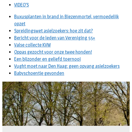
VIDEO’S
Buxusplanten in brand in Biezenmortel, vermoedelijk
opzet
Spreidingswet asielzoekers: hoe zit dat?
Bericht voor de leden van Vereniging 55+
Valse collecte KVW
Oppas gezocht voor onze twee honden!
Een bijzonder en geliefd toernooi
Vught moet naar Den Haag: geen opvang asielzoekers
Babyschoentje gevonden