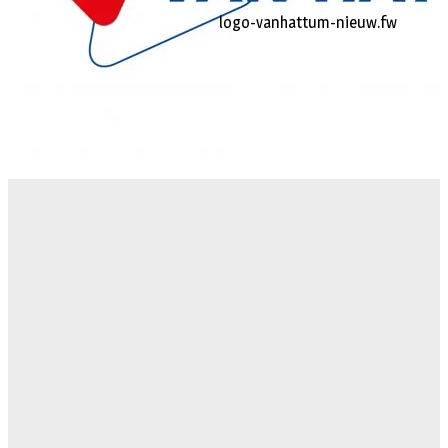
logo-vanhattum-nieuw.fw