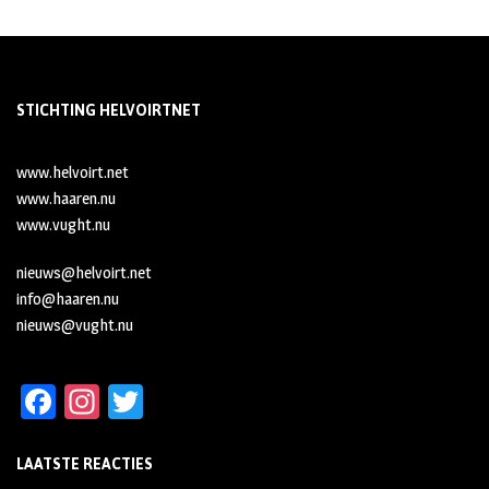
STICHTING HELVOIRTNET
www.helvoirt.net
www.haaren.nu
www.vught.nu
nieuws@helvoirt.net
info@haaren.nu
nieuws@vught.nu
Fa
In
T
ce
st
wi
LAATSTE REACTIES
b
ag
tt