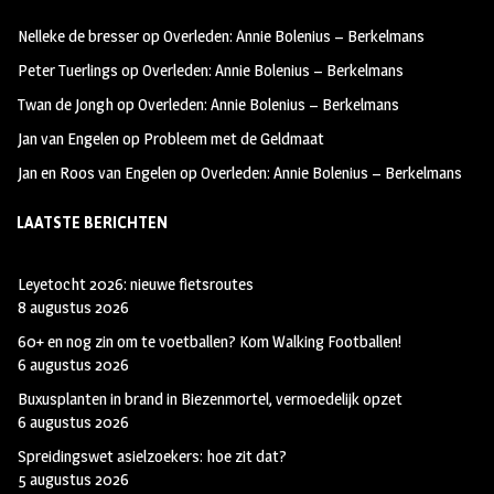
oo
ra
er
Nelleke de bresser
op
Overleden: Annie Bolenius – Berkelmans
k
m
Peter Tuerlings
op
Overleden: Annie Bolenius – Berkelmans
Twan de Jongh
op
Overleden: Annie Bolenius – Berkelmans
Jan van Engelen
op
Probleem met de Geldmaat
Jan en Roos van Engelen
op
Overleden: Annie Bolenius – Berkelmans
LAATSTE BERICHTEN
Leyetocht 2026: nieuwe fietsroutes
8 augustus 2026
60+ en nog zin om te voetballen? Kom Walking Footballen!
6 augustus 2026
Buxusplanten in brand in Biezenmortel, vermoedelijk opzet
6 augustus 2026
Spreidingswet asielzoekers: hoe zit dat?
5 augustus 2026