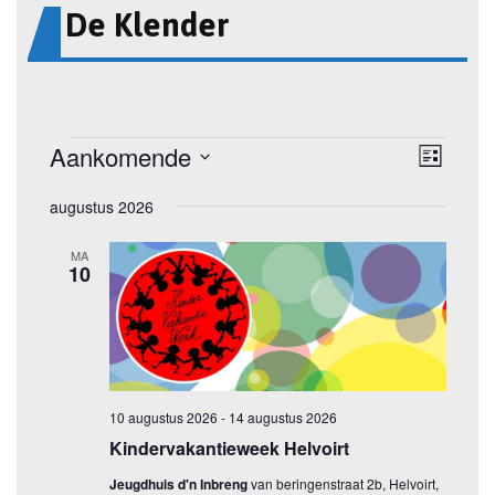
De Klender