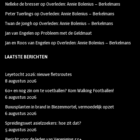
Nelleke de bresser
op
Overleden: Annie Bolenius – Berkelmans
k
m
Peter Tuerlings
op
Overleden: Annie Bolenius – Berkelmans
Twan de Jongh
op
Overleden: Annie Bolenius – Berkelmans
Jan van Engelen
op
Probleem met de Geldmaat
Jan en Roos van Engelen
op
Overleden: Annie Bolenius – Berkelmans
LAATSTE BERICHTEN
Leyetocht 2026: nieuwe fietsroutes
8 augustus 2026
60+ en nog zin om te voetballen? Kom Walking Footballen!
6 augustus 2026
Buxusplanten in brand in Biezenmortel, vermoedelijk opzet
6 augustus 2026
Spreidingswet asielzoekers: hoe zit dat?
5 augustus 2026
Bericht voor de leden van Vereniging 55+