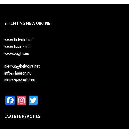
STICHTING HELVOIRTNET
www.helvoirt.net
www.haaren.nu
www.vught.nu
nieuws@helvoirt.net
info@haaren.nu
nieuws@vught.nu
Fa
In
T
ce
st
wi
LAATSTE REACTIES
b
ag
tt
oo
ra
er