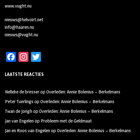
www.vught.nu
nieuws@helvoirt.net
info@haaren.nu
nieuws@vught.nu
Fa
In
T
ce
st
wi
LAATSTE REACTIES
b
ag
tt
oo
ra
er
Nelleke de bresser
op
Overleden: Annie Bolenius – Berkelmans
k
m
Peter Tuerlings
op
Overleden: Annie Bolenius – Berkelmans
Twan de Jongh
op
Overleden: Annie Bolenius – Berkelmans
Jan van Engelen
op
Probleem met de Geldmaat
Jan en Roos van Engelen
op
Overleden: Annie Bolenius – Berkelmans