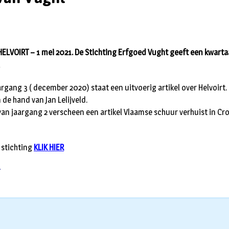
VOIRT – 1 mei 2021. De Stichting Erfgoed Vught geeft een kwartaal
.
aargang 3 ( december 2020) staat een uitvoerig artikel over Helvoirt
 de hand van Jan Lelijveld.
an jaargang 2 verscheen een artikel Vlaamse schuur verhuist in Cr
 stichting
KLIK HIER
t