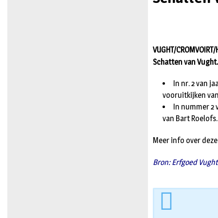
VUGHT/CROMVOIRT/HEL
Schatten van Vught
In nr. 2 van j
vooruitkijken van
In nummer 2 v
van Bart Roelofs.
Meer info over deze
Bron: Erfgoed Vugh