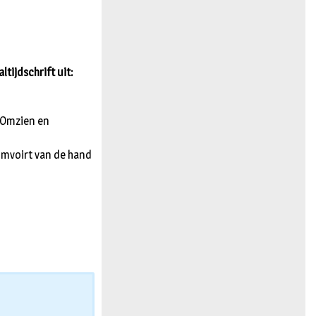
n
tijdschrift uit:
. Omzien en
omvoirt van de hand