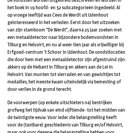
De vondsten worden uitgebreid beschreven en worden in
het boek in 19 hoofd- en 52 subcategorieën ingedeeld. Al
op vroege leeftijd was Cees de Werdt uit Udenhout
geïnteresseerd in het verleden. Eerst door het uitzoeken
van zijn stamboom “De Werdt”, daarna 25 jaar zoeken met
een metaaldetector naar bijzondere bodemvondsten in
Tilburg en Helvoirt, en nu al weer tien jaar als vrijwilliger bij
Erfgoed-centrum ’t Schoor in Udenhout. De vondstlocaties
die door hem met een metaaldetector zijn afgestruind zijn:
akkers op de Heikant in Tilburg en akkers aan de Lei in
Helvoirt. Van munten tot sierraden en van gewichtjes tot
medailles, het meeste kwam uiteindelijk via bemesting of
door verlies in de grond terecht.
De voorwerpen (op enkele uitschieters na) bestrijken
grofweg het tijdvak van eind vijftiende- tot het midden van
de twintigste eeuw. Voor ieder die belangstelling heeft
voor de (tastbare) geschiedenis van Tilburg en/of Helvoirt,
maar ook voor degene die belangstelling hebben voor