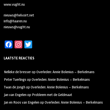
www.vught.nu
nieuws@helvoirt.net
info@haaren.nu
nieuws@vught.nu
Fa
In
T
ce
st
wi
LAATSTE REACTIES
b
ag
tt
oo
ra
er
Nelleke de bresser
op
Overleden: Annie Bolenius – Berkelmans
k
m
Peter Tuerlings
op
Overleden: Annie Bolenius – Berkelmans
Twan de Jongh
op
Overleden: Annie Bolenius – Berkelmans
Jan van Engelen
op
Probleem met de Geldmaat
Jan en Roos van Engelen
op
Overleden: Annie Bolenius – Berkelmans