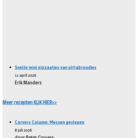
Snelle mini pizzaatjes van pittabroodjes
11 april 2026
Erik Manders
Meer recepten KLIK HIER>>
Corvers Column: Messen geslepen
8 juli 2026
door Peter Corvers