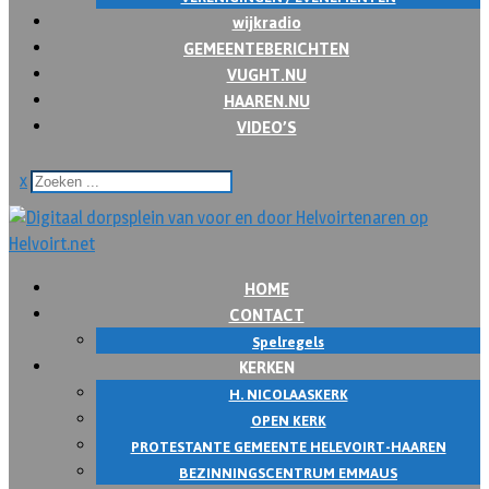
wijkradio
GEMEENTEBERICHTEN
VUGHT.NU
HAAREN.NU
VIDEO’S
x
HOME
CONTACT
Spelregels
KERKEN
H. NICOLAASKERK
OPEN KERK
PROTESTANTE GEMEENTE HELEVOIRT-HAAREN
BEZINNINGSCENTRUM EMMAUS