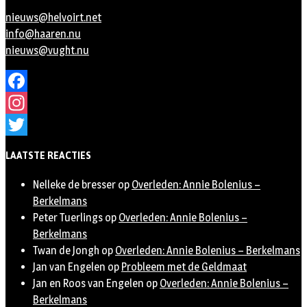
nieuws@helvoirt.net
info@haaren.nu
nieuws@vught.nu
Facebook
Instagram
Twitter
LAATSTE REACTIES
Nelleke de bresser
op
Overleden: Annie Bolenius –
Berkelmans
Peter Tuerlings
op
Overleden: Annie Bolenius –
Berkelmans
Twan de Jongh
op
Overleden: Annie Bolenius – Berkelmans
Jan van Engelen
op
Probleem met de Geldmaat
Jan en Roos van Engelen
op
Overleden: Annie Bolenius –
Berkelmans