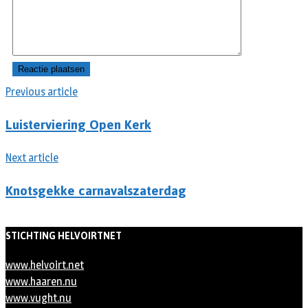
Previous article
Luisterviering Open Kerk
Next article
Knotsgekke carnavalszaterdag
STICHTING HELVOIRTNET
www.helvoirt.net
www.haaren.nu
www.vught.nu