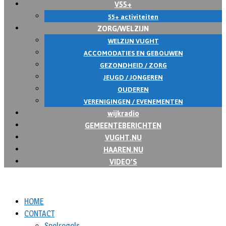
V55+
55+ activiteiten
ZORG/WELZIJN
WELZIJN VUGHT
ACCOMODATIES EN GEBOUWEN
GEZONDHEID / ZORG
JEUGD / JONGEREN
OUDEREN
VERENIGINGEN / EVENEMENTEN
wijkradio
GEMEENTEBERICHTEN
VUGHT.NU
HAAREN.NU
VIDEO’S
HOME
CONTACT
Spelregels