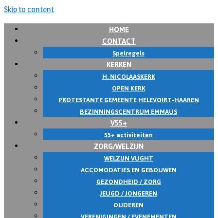
Skip to content
HOME
CONTACT
Spelregels
KERKEN
H. NICOLAASKERK
OPEN KERK
PROTESTANTE GEMEENTE HELEVOIRT-HAAREN
BEZINNINGSCENTRUM EMMAUS
V55+
55+ activiteiten
ZORG/WELZIJN
WELZIJN VUGHT
ACCOMODATIES EN GEBOUWEN
GEZONDHEID / ZORG
JEUGD / JONGEREN
OUDEREN
VERENIGINGEN / EVENEMENTEN