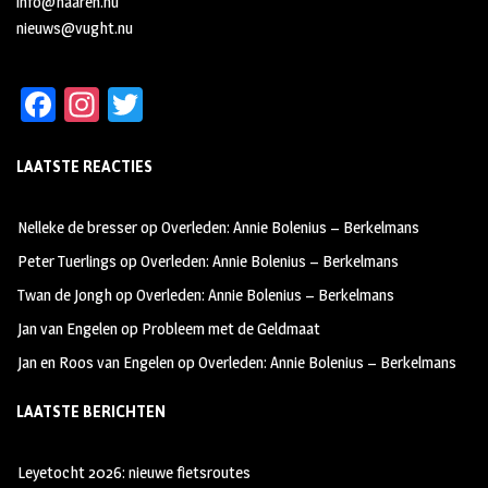
info@haaren.nu
nieuws@vught.nu
Fa
In
T
ce
st
wi
LAATSTE REACTIES
b
ag
tt
oo
ra
er
Nelleke de bresser
op
Overleden: Annie Bolenius – Berkelmans
k
m
Peter Tuerlings
op
Overleden: Annie Bolenius – Berkelmans
Twan de Jongh
op
Overleden: Annie Bolenius – Berkelmans
Jan van Engelen
op
Probleem met de Geldmaat
Jan en Roos van Engelen
op
Overleden: Annie Bolenius – Berkelmans
LAATSTE BERICHTEN
Leyetocht 2026: nieuwe fietsroutes