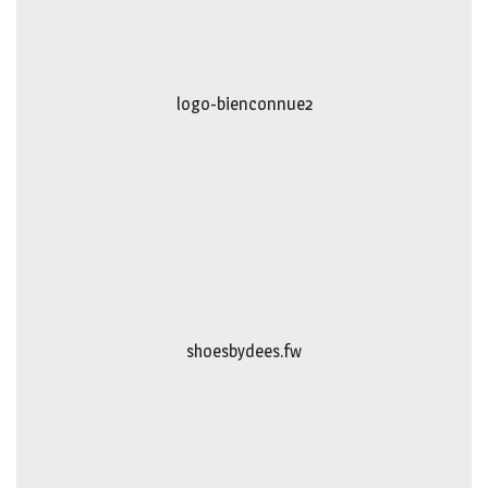
logo-bienconnue2
shoesbydees.fw