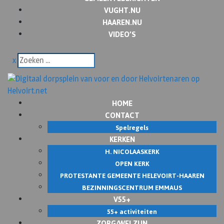
VUGHT.NU
HAAREN.NU
VIDEO’S
x
HOME
CONTACT
Spelregels
KERKEN
H. NICOLAASKERK
OPEN KERK
PROTESTANTE GEMEENTE HELEVOIRT-HAAREN
BEZINNINGSCENTRUM EMMAUS
V55+
55+ activiteiten
ZORG/WELZIJN