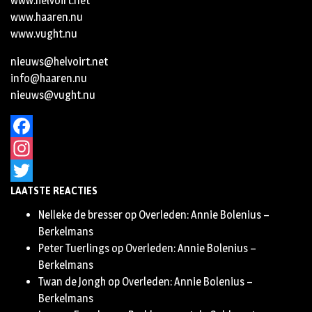
www.helvoirt.net
www.haaren.nu
www.vught.nu
nieuws@helvoirt.net
info@haaren.nu
nieuws@vught.nu
Facebook
Instagram
LAATSTE REACTIES
Twitter
Nelleke de bresser
op
Overleden: Annie Bolenius –
Berkelmans
Peter Tuerlings
op
Overleden: Annie Bolenius –
Berkelmans
Twan de Jongh
op
Overleden: Annie Bolenius –
Berkelmans