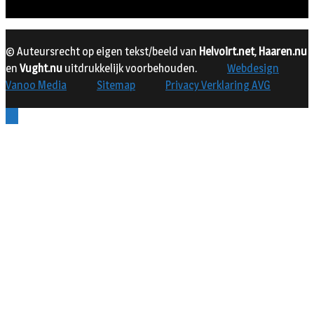
© Auteursrecht op eigen tekst/beeld van
Helvoirt.net
,
Haaren.nu
en
Vught.nu
uitdrukkelijk voorbehouden.
Webdesign
Vanoo Media
Sitemap
Privacy Verklaring AVG