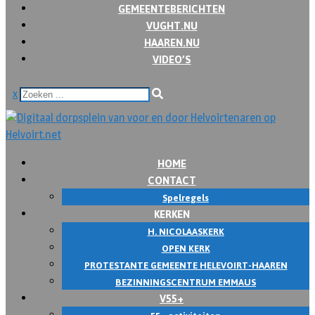
GEMEENTEBERICHTEN
VUGHT.NU
HAAREN.NU
VIDEO’S
x
HOME
CONTACT
Spelregels
KERKEN
H. NICOLAASKERK
OPEN KERK
PROTESTANTE GEMEENTE HELEVOIRT-HAAREN
BEZINNINGSCENTRUM EMMAUS
V55+