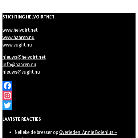
STICHTING HELVOIRTNET
www.helvoirt.net
www.haaren.nu
www.vught.nu
nieuws@helvoirt.net
info@haaren.nu
nieuws@vught.nu
Facebook
Instagram
Twitter
LAATSTE REACTIES
Nelleke de bresser
op
Overleden: Annie Bolenius –