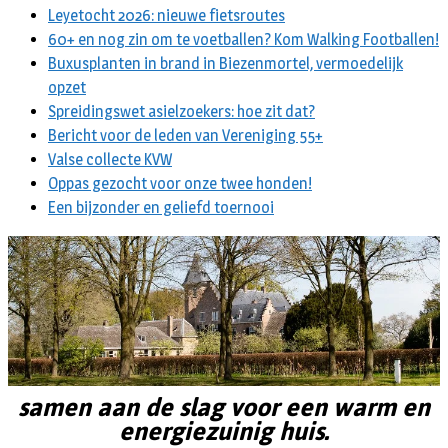
Leyetocht 2026: nieuwe fietsroutes
60+ en nog zin om te voetballen? Kom Walking Footballen!
Buxusplanten in brand in Biezenmortel, vermoedelijk
opzet
Spreidingswet asielzoekers: hoe zit dat?
Bericht voor de leden van Vereniging 55+
Valse collecte KVW
Oppas gezocht voor onze twee honden!
Een bijzonder en geliefd toernooi
samen aan de slag voor een warm en
energiezuinig huis.