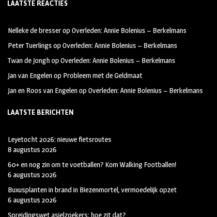
LAATSTE REACTIES
b
ag
tt
oo
ra
er
Nelleke de bresser
op
Overleden: Annie Bolenius – Berkelmans
k
m
Peter Tuerlings
op
Overleden: Annie Bolenius – Berkelmans
Twan de Jongh
op
Overleden: Annie Bolenius – Berkelmans
Jan van Engelen
op
Probleem met de Geldmaat
Jan en Roos van Engelen
op
Overleden: Annie Bolenius – Berkelmans
LAATSTE BERICHTEN
Leyetocht 2026: nieuwe fietsroutes
8 augustus 2026
60+ en nog zin om te voetballen? Kom Walking Footballen!
6 augustus 2026
Buxusplanten in brand in Biezenmortel, vermoedelijk opzet
6 augustus 2026
Spreidingswet asielzoekers: hoe zit dat?