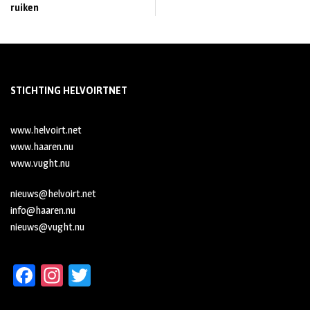
ruiken
STICHTING HELVOIRTNET
www.helvoirt.net
www.haaren.nu
www.vught.nu
nieuws@helvoirt.net
info@haaren.nu
nieuws@vught.nu
Fa
In
T
ce
st
wi