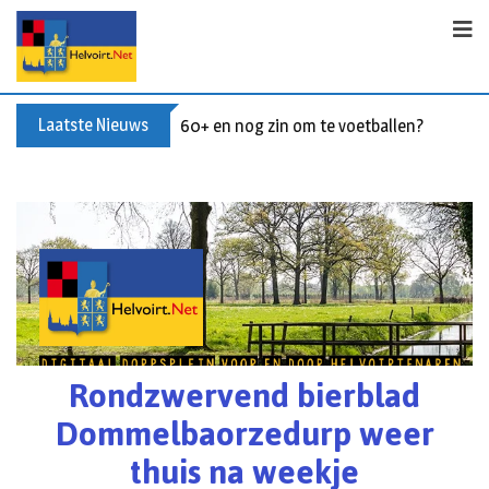
Laatste Nieuws
Buxusplanten in brand in Biezenmortel, v
Rondzwervend bierblad
Dommelbaorzedurp weer
thuis na weekje