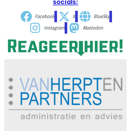
socials:
Facebook
X
BlueSky
Instagram
Mastodon