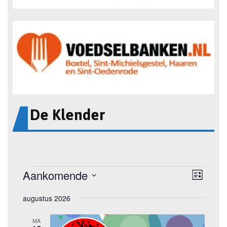
De Klender