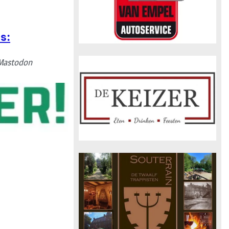
s:
Mastodon