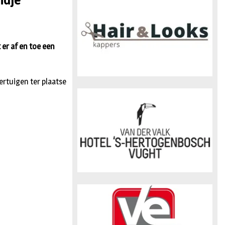
ndje
n
er af en toe een
rtuigen ter plaatse