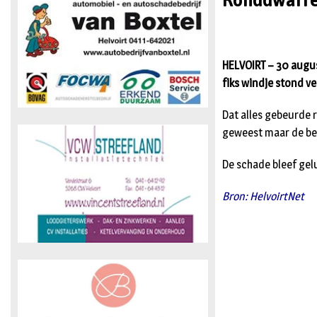
Ronddwarre
HELVOIRT – 30 augu
fiks windje stond v
Dat alles gebeurde 
geweest maar de bew
De schade bleef gel
Bron: HelvoirtNet