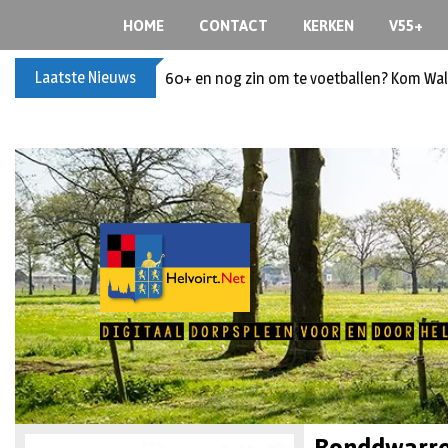
HOME
CONTACT
KERKEN
V55+
Laatste Nieuws
60+ en nog zin om te voetballen? Kom Wal