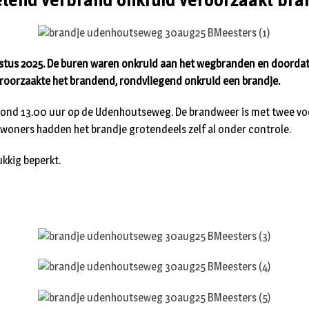
lend verbrand onkruid veroorzaakt bra
stus 2025. De buren waren onkruid aan het wegbranden en doordat 
eroorzaakte het brandend, rondvliegend onkruid een brandje.
rond 13.00 uur op de Udenhoutseweg. De brandweer is met twee voe
oners hadden het brandje grotendeels zelf al onder controle.
ukkig beperkt.