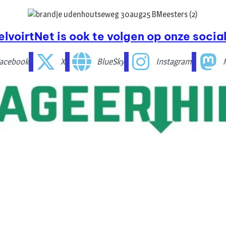
elvoirtNet is ook te volgen op onze social
acebook
X
BlueSky
Instagram