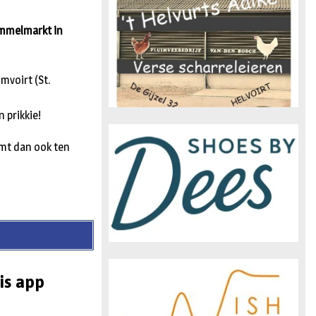
n
rommelmarkt in
mvoirt (St.
n prikkie!
mt dan ook ten
is app