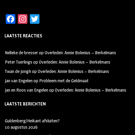
Fa
In
T
ce
st
wi
LAATSTE REACTIES
b
ag
tt
oo
ra
er
Nelleke de bresser
op
Overleden: Annie Bolenius – Berkelmans
k
m
Peter Tuerlings
op
Overleden: Annie Bolenius – Berkelmans
Twan de Jongh
op
Overleden: Annie Bolenius – Berkelmans
Jan van Engelen
op
Probleem met de Geldmaat
Jan en Roos van Engelen
op
Overleden: Annie Bolenius – Berkelmans
LAATSTE BERICHTEN
Guldenberg/Heikant afsluiten?
10 augustus 2026