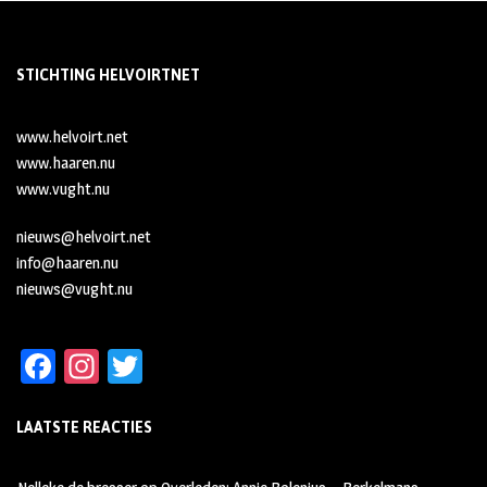
STICHTING HELVOIRTNET
www.helvoirt.net
www.haaren.nu
www.vught.nu
nieuws@helvoirt.net
info@haaren.nu
nieuws@vught.nu
Fa
In
T
ce
st
wi
LAATSTE REACTIES
b
ag
tt
oo
ra
er