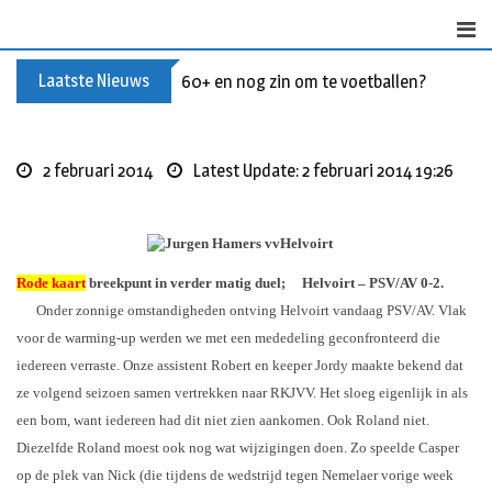
S
k
i
Laatste Nieuws
60+ en nog zin om te voetballen? Kom Wal
p
t
o
c
2 februari 2014
Latest Update: 2 februari 2014 19:26
o
n
t
e
Rode kaart
breekpunt in verder matig duel; Helvoirt – PSV/AV 0-2.
n
Onder zonnige omstandigheden ontving Helvoirt vandaag PSV/AV. Vlak
t
voor de warming-up werden we met een mededeling geconfronteerd die
iedereen verraste. Onze assistent Robert en keeper Jordy maakte bekend dat
ze volgend seizoen samen vertrekken naar RKJVV. Het sloeg eigenlijk in als
een bom, want iedereen had dit niet zien aankomen. Ook Roland niet.
Diezelfde Roland moest ook nog wat wijzigingen doen. Zo speelde Casper
op de plek van Nick (die tijdens de wedstrijd tegen Nemelaer
vorige week