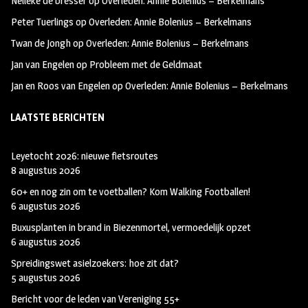
Nelleke de bresser
op
Overleden: Annie Bolenius – Berkelmans
k
m
Peter Tuerlings
op
Overleden: Annie Bolenius – Berkelmans
Twan de Jongh
op
Overleden: Annie Bolenius – Berkelmans
Jan van Engelen
op
Probleem met de Geldmaat
Jan en Roos van Engelen
op
Overleden: Annie Bolenius – Berkelmans
LAATSTE BERICHTEN
Leyetocht 2026: nieuwe fietsroutes
8 augustus 2026
60+ en nog zin om te voetballen? Kom Walking Footballen!
6 augustus 2026
Buxusplanten in brand in Biezenmortel, vermoedelijk opzet
6 augustus 2026
Spreidingswet asielzoekers: hoe zit dat?
5 augustus 2026
Bericht voor de leden van Vereniging 55+